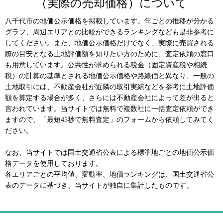
（実際の売却価格）について
八千代市の地価公示価格を掲載しています。年ごとの推移が分かる
グラフ、周辺エリアとの比較ができるランキングなども是非参考に
してください。また、地価公示価格だけでなく、実際に売買される
際の目安となる土地評価額を知りたい方のために、査定依頼の窓口
も用意しています。公共性が求められる税金（固定資産税や相続
税）の計算の基準とされる地価公示価格や路線価と異なり、一般の
土地取引には、不動産会社が近隣の取引実績などを参考に土地評価
額を算定する場合が多く、さらには不動産会社によって差が出ると
言われています。当サイトでは無料で複数社に一括査定依頼ができ
ますので、「最短45秒で無料査定」のフォームから依頼してみてく
ださい。
なお、当サイトでは国土交通省公表による標準地ごとの地価公示価
格データを使用しております。
各エリアごとの平均値、変動率、地価ランキングは、国土交通省公
表のデータに基づき、当サイトが独自に集計したものです。