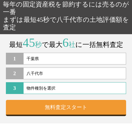
毎年の固定資産税を節約するには売るのが
一番
まずは最短45秒で八千代市の土地評価額を
査定
45
6
最短
秒
で最大
社
に一括無料査定
1
2
3