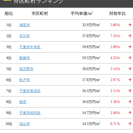
市区町村ランキング
2
順位
市区町村
平均単価/m
対前年比
1位
浦安市
32.9万円/m
2
5.89％
2位
市川市
27.8万円/m
2
7.16％
3位
千葉市中央区
19.8万円/m
2
2.89％
4位
船橋市
19.5万円/m
2
4.33％
5位
習志野市
18.0万円/m
2
3.14％
6位
松戸市
17.8万円/m
2
2.97％
7位
千葉市美浜区
16.3万円/m
2
2.13％
8位
柏市
16.0万円/m
2
1.36％
9位
千葉市稲毛区
14.7万円/m
2
2.48％
10位
流山市
14.5万円/m
2
6.71％