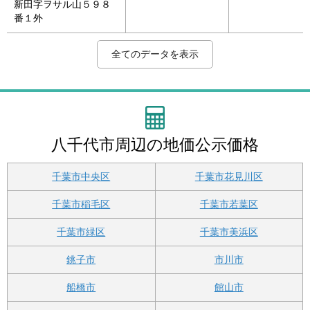
新田字ヲサル山５９８
番１外
2
2
2
2
2
2
2
2
2
2
2
2
2
2
2
2
2
2
2
2
千葉県八千代市八千代
千葉県八千代市八千代
千葉県八千代市萱田町
千葉県八千代市ゆりの
千葉県八千代市大和田
千葉県八千代市大和田
千葉県八千代市大和田
千葉県八千代市米本字
千葉県八千代市勝田台
千葉県八千代市村上南
千葉県八千代市村上字
千葉県八千代市勝田台
千葉県八千代市村上字
千葉県八千代市勝田台
千葉県八千代市神野字
千葉県八千代市村上字
千葉県八千代市上高野
千葉県八千代市勝田台
千葉県八千代市勝田台
千葉県八千代市上高野
108,000円/m
131,000円/m
140,000円/m
145,000円/m
119,000円/m
178,000円/m
121,000円/m
203,000円/m
134,000円/m
91,800円/m
87,000円/m
90,800円/m
88,000円/m
40,800円/m
81,000円/m
15,100円/m
82,100円/m
49,000円/m
80,000円/m
70,100円/m
八千代台
京成大和田
八千代中央
八千代中央
京成大和田
京成大和田
京成大和田
勝田台
勝田台
村上
村上
勝田台
勝田台
勝田台
勝田台
勝田台
勝田台
勝田台
勝田台
勝田台
全てのデータを表示
台北１５－４－５
台東５－１５－１０
字出戸６５９番６５
き台８丁目２３番５
字小板橋道１００９番
字小板橋道３０９番７
字表口９２０番３３
原内２１６２番１０５
南３－１７－５
４丁目５番３
黒沢台１８２６番６３
北１－８－２１
黒沢池上２０１９番３
１丁目３７番４
宮下７４５番１
黒沢台１９７５番８０
字中野１８０７番６
７丁目２１番６
６丁目２５番６
字上谷津台１１１５番
６
６
５
３１
八千代市周辺の地価公示価格
千葉市中央区
千葉市花見川区
千葉市稲毛区
千葉市若葉区
千葉市緑区
千葉市美浜区
銚子市
市川市
船橋市
館山市