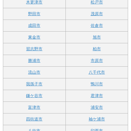
木更津市
松戸市
野田市
茂原市
成田市
佐倉市
東金市
旭市
習志野市
柏市
勝浦市
市原市
流山市
八千代市
我孫子市
鴨川市
鎌ケ谷市
君津市
富津市
浦安市
四街道市
袖ケ浦市
八街市
印西市