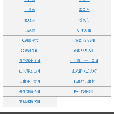
白井市
富里市
匝瑳市
香取市
山武市
いすみ市
大網白里市
印旛郡酒々井町
印旛郡栄町
香取郡多古町
香取郡東庄町
山武郡九十九里町
山武郡芝山町
山武郡横芝光町
長生郡一宮町
長生郡長生村
長生郡白子町
長生郡長南町
夷隅郡御宿町