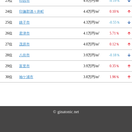
23位
印西市
4.9万円/m
-0.19％
24位
印旛郡酒々井町
4.4万円/m
2
0.10％
25位
銚子市
4.3万円/m
2
-0.55％
26位
君津市
4.1万円/m
2
5.71％
27位
茂原市
4.0万円/m
2
0.12％
28位
八街市
3.9万円/m
2
-0.18％
29位
富里市
3.9万円/m
2
0.35％
30位
袖ケ浦市
3.8万円/m
2
1.96％
© ginatonic.net