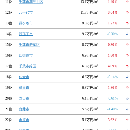
11位
千葉市花見川区
13.1万円/m
2
1.49％
12位
八千代市
11.7万円/m
2
3.64％
13位
鎌ケ谷市
9.8万円/m
2
1.27％
14位
我孫子市
9.2万円/m
2
-0.30％
15位
千葉市若葉区
8.7万円/m
2
0.30％
16位
四街道市
6.9万円/m
2
1.80％
17位
千葉市緑区
6.8万円/m
2
4.09％
18位
佐倉市
6.3万円/m
2
-0.14％
19位
成田市
6.3万円/m
2
1.86％
20位
野田市
6.1万円/m
2
-0.61％
21位
白井市
5.5万円/m
2
-1.40％
22位
市原市
5.1万円/m
2
3.62％
2