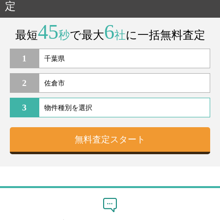
定
45
6
最短
秒
で最大
社
に一括無料査定
1
2
3