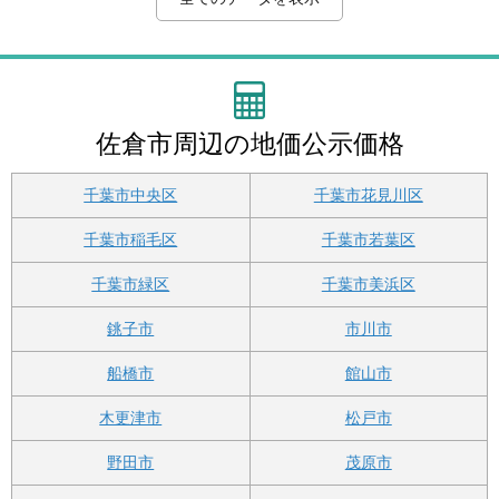
丁目１９番４
浜田２４３２番
丁目２６番６
丁目１５番４
１２－６
丁目１３番１３
目１５番７
坂３００８番３外
丁目６番２６
丁目３番２
治作谷津２２番４５
天前１５５番１
丁目７番７３
野堂１６２２番１９外
丁目１番４外
目２２番１５
目１９番９
９外
宿１０１６番３外
船尾余２０８番５外
５番３
２１３番１２
場３１番７
字野狐台１０１番１
１５－１４
良山４４２番１外
目１１番２
佐倉市周辺の地価公示価格
千葉市中央区
千葉市花見川区
千葉市稲毛区
千葉市若葉区
千葉市緑区
千葉市美浜区
銚子市
市川市
船橋市
館山市
木更津市
松戸市
野田市
茂原市