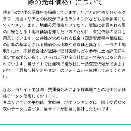
際の売却価格）について
佐倉市の地価公示価格を掲載しています。年ごとの推移が分かるグ
ラフ、周辺エリアとの比較ができるランキングなども是非参考にし
てください。また、地価公示価格だけでなく、実際に売買される際
の目安となる土地評価額を知りたい方のために、査定依頼の窓口も
用意しています。公共性が求められる税金（固定資産税や相続税）
の計算の基準とされる地価公示価格や路線価と異なり、一般の土地
取引には、不動産会社が近隣の取引実績などを参考に土地評価額を
算定する場合が多く、さらには不動産会社によって差が出ると言わ
れています。当サイトでは無料で複数社に一括査定依頼ができます
ので、「最短45秒で無料査定」のフォームから依頼してみてくださ
い。
なお、当サイトでは国土交通省公表による標準地ごとの地価公示価
格データを使用しております。
各エリアごとの平均値、変動率、地価ランキングは、国土交通省公
表のデータに基づき、当サイトが独自に集計したものです。