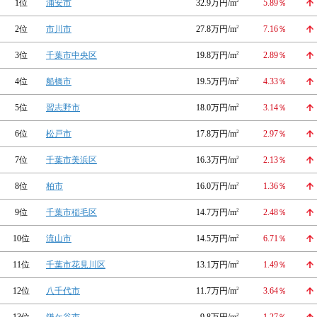
1位
浦安市
32.9万円/m
2
5.89％
2位
市川市
27.8万円/m
2
7.16％
3位
千葉市中央区
19.8万円/m
2
2.89％
4位
船橋市
19.5万円/m
2
4.33％
5位
習志野市
18.0万円/m
2
3.14％
6位
松戸市
17.8万円/m
2
2.97％
7位
千葉市美浜区
16.3万円/m
2
2.13％
8位
柏市
16.0万円/m
2
1.36％
9位
千葉市稲毛区
14.7万円/m
2
2.48％
10位
流山市
14.5万円/m
2
6.71％
11位
千葉市花見川区
13.1万円/m
2
1.49％
12位
八千代市
11.7万円/m
2
3.64％
2