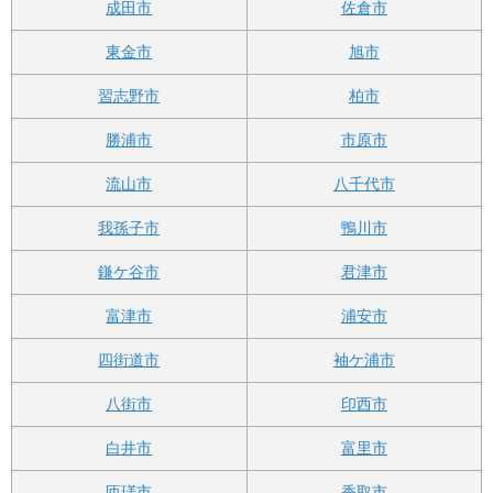
成田市
佐倉市
東金市
旭市
習志野市
柏市
勝浦市
市原市
流山市
八千代市
我孫子市
鴨川市
鎌ケ谷市
君津市
富津市
浦安市
四街道市
袖ケ浦市
八街市
印西市
白井市
富里市
匝瑳市
香取市