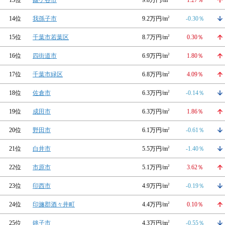
13位
鎌ケ谷市
9.8万円/m
1.27％
14位
我孫子市
9.2万円/m
2
-0.30％
15位
千葉市若葉区
8.7万円/m
2
0.30％
16位
四街道市
6.9万円/m
2
1.80％
17位
千葉市緑区
6.8万円/m
2
4.09％
18位
佐倉市
6.3万円/m
2
-0.14％
19位
成田市
6.3万円/m
2
1.86％
20位
野田市
6.1万円/m
2
-0.61％
21位
白井市
5.5万円/m
2
-1.40％
22位
市原市
5.1万円/m
2
3.62％
23位
印西市
4.9万円/m
2
-0.19％
24位
印旛郡酒々井町
4.4万円/m
2
0.10％
25位
銚子市
4.3万円/m
2
-0.55％