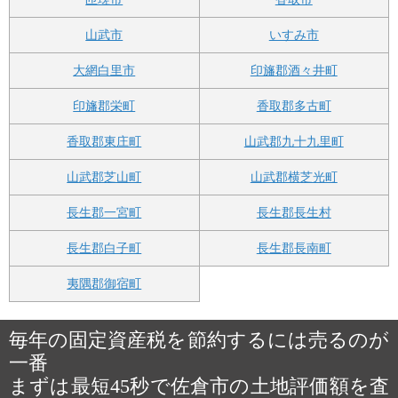
山武市
いすみ市
大網白里市
印旛郡酒々井町
印旛郡栄町
香取郡多古町
香取郡東庄町
山武郡九十九里町
山武郡芝山町
山武郡横芝光町
長生郡一宮町
長生郡長生村
長生郡白子町
長生郡長南町
夷隅郡御宿町
毎年の固定資産税を節約するには売るのが
一番
まずは最短45秒で佐倉市の土地評価額を査