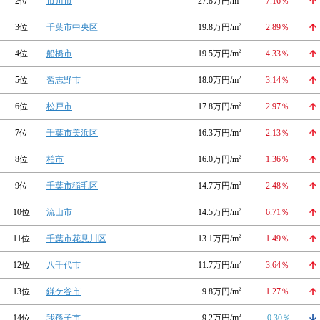
2位
市川市
27.8万円/m
7.16％
3位
千葉市中央区
19.8万円/m
2
2.89％
4位
船橋市
19.5万円/m
2
4.33％
5位
習志野市
18.0万円/m
2
3.14％
6位
松戸市
17.8万円/m
2
2.97％
7位
千葉市美浜区
16.3万円/m
2
2.13％
8位
柏市
16.0万円/m
2
1.36％
9位
千葉市稲毛区
14.7万円/m
2
2.48％
10位
流山市
14.5万円/m
2
6.71％
11位
千葉市花見川区
13.1万円/m
2
1.49％
12位
八千代市
11.7万円/m
2
3.64％
13位
鎌ケ谷市
9.8万円/m
2
1.27％
14位
我孫子市
9.2万円/m
2
-0.30％