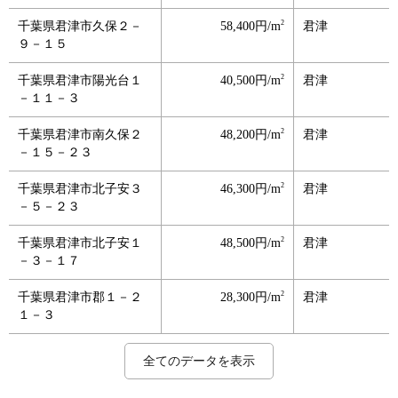
2
千葉県君津市久保２－
58,400円/m
君津
９－１５
2
千葉県君津市陽光台１
40,500円/m
君津
－１１－３
2
千葉県君津市南久保２
48,200円/m
君津
－１５－２３
2
千葉県君津市北子安３
46,300円/m
君津
－５－２３
2
千葉県君津市北子安１
48,500円/m
君津
－３－１７
2
千葉県君津市郡１－２
28,300円/m
君津
１－３
2
2
2
2
2
2
2
2
2
千葉県君津市杢師４－
千葉県君津市南子安５
千葉県君津市外箕輪１
千葉県君津市外箕輪２
千葉県君津市南子安６
千葉県君津市南子安９
千葉県君津市宮下２－
千葉県君津市六手字市
千葉県君津市三直字台
41,900円/m
46,200円/m
38,200円/m
49,900円/m
58,100円/m
39,700円/m
25,100円/m
10,300円/m
27,900円/m
君津
君津
君津
君津
君津
君津
君津
君津
君津
全てのデータを表示
２１－１８
－１８－５
－１８－２５
－７－２８
－２１－１５
－１１－１９
９－３４
後作１０３６番１
谷１２６５番１７