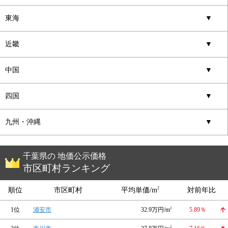
東海
▼
近畿
▼
中国
▼
四国
▼
九州・沖縄
▼
千葉県の 地価公示価格
市区町村ランキング
2
順位
市区町村
平均単価/m
対前年比
1位
浦安市
32.9万円/m
2
5.89％
2