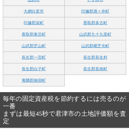
大網白里市
印旛郡酒々井町
印旛郡栄町
香取郡多古町
香取郡東庄町
山武郡九十九里町
山武郡芝山町
山武郡横芝光町
長生郡一宮町
長生郡長生村
長生郡白子町
長生郡長南町
夷隅郡御宿町
毎年の固定資産税を節約するには売るのが
一番
まずは最短45秒で君津市の土地評価額を査
定