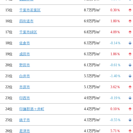
15位
千葉市若葉区
8.7万円/m
2
0.30％
16位
四街道市
6.9万円/m
2
1.80％
17位
千葉市緑区
6.8万円/m
2
4.09％
18位
佐倉市
6.3万円/m
2
-0.14％
19位
成田市
6.3万円/m
2
1.86％
20位
野田市
6.1万円/m
2
-0.61％
21位
白井市
5.5万円/m
2
-1.40％
22位
市原市
5.1万円/m
2
3.62％
23位
印西市
4.9万円/m
2
-0.19％
24位
印旛郡酒々井町
4.4万円/m
2
0.10％
25位
銚子市
4.3万円/m
2
-0.55％
26位
君津市
4.1万円/m
2
5.71％