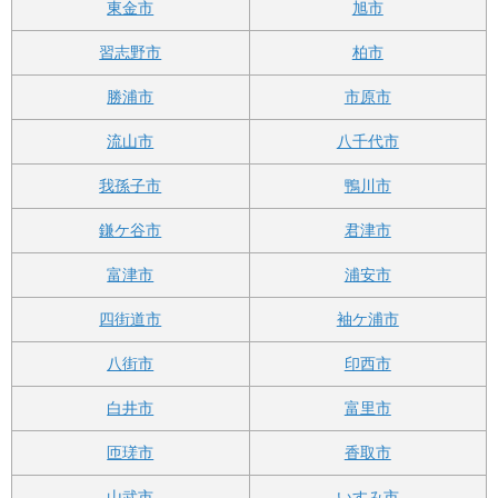
東金市
旭市
習志野市
柏市
勝浦市
市原市
流山市
八千代市
我孫子市
鴨川市
鎌ケ谷市
君津市
富津市
浦安市
四街道市
袖ケ浦市
八街市
印西市
白井市
富里市
匝瑳市
香取市
山武市
いすみ市