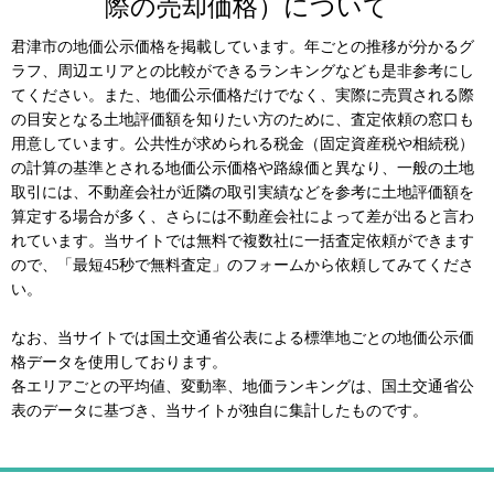
際の売却価格）について
君津市の地価公示価格を掲載しています。年ごとの推移が分かるグ
ラフ、周辺エリアとの比較ができるランキングなども是非参考にし
てください。また、地価公示価格だけでなく、実際に売買される際
の目安となる土地評価額を知りたい方のために、査定依頼の窓口も
用意しています。公共性が求められる税金（固定資産税や相続税）
の計算の基準とされる地価公示価格や路線価と異なり、一般の土地
取引には、不動産会社が近隣の取引実績などを参考に土地評価額を
算定する場合が多く、さらには不動産会社によって差が出ると言わ
れています。当サイトでは無料で複数社に一括査定依頼ができます
ので、「最短45秒で無料査定」のフォームから依頼してみてくださ
い。
なお、当サイトでは国土交通省公表による標準地ごとの地価公示価
格データを使用しております。
各エリアごとの平均値、変動率、地価ランキングは、国土交通省公
表のデータに基づき、当サイトが独自に集計したものです。