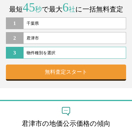
45
6
最短
秒
で最大
社
に一括無料査定
1
2
3
君津市の地価公示価格の傾向