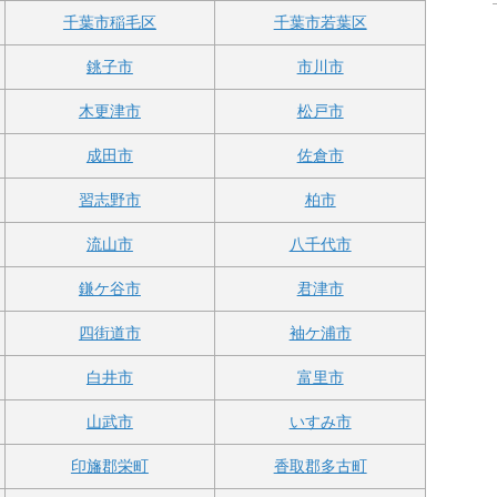
千葉市稲毛区
千葉市若葉区
銚子市
市川市
木更津市
松戸市
成田市
佐倉市
習志野市
柏市
流山市
八千代市
鎌ケ谷市
君津市
四街道市
袖ケ浦市
白井市
富里市
山武市
いすみ市
印旛郡栄町
香取郡多古町