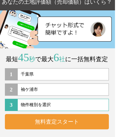
あなたの土地評価額（売却価額）はいくら？
45
6
最短
秒
で最大
社
に一括無料査定
1
2
3