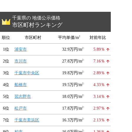
千葉県の 地価公示価格
市区町村ランキング
2
順位
市区町村
平均単価/m
対前年比
2
1位
浦安市
32.9万円/m
5.89％
2
2位
市川市
27.8万円/m
7.16％
2
3位
千葉市中央区
19.8万円/m
2.89％
2
4位
船橋市
19.5万円/m
4.33％
2
5位
習志野市
18.0万円/m
3.14％
2
6位
松戸市
17.8万円/m
2.97％
2
7位
千葉市美浜区
16.3万円/m
2.13％
2
8位
柏市
16.0万円/m
1.36％