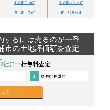
山武郡芝山町
山武郡横芝光町
長生郡白子町
長生郡長南町
約するには売るのが一番
ケ浦市の土地評価額を査定
6
社
に一括無料査定
3