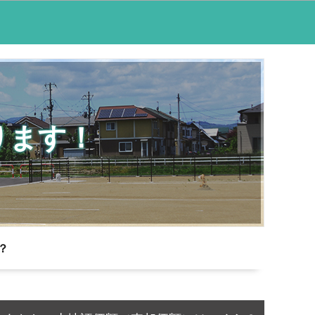
ります！
？