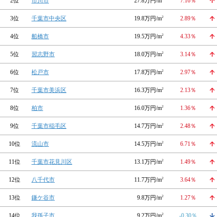
2位
市川市
27.8万円/m
7.16％
3位
千葉市中央区
19.8万円/m
2
2.89％
4位
船橋市
19.5万円/m
2
4.33％
5位
習志野市
18.0万円/m
2
3.14％
6位
松戸市
17.8万円/m
2
2.97％
7位
千葉市美浜区
16.3万円/m
2
2.13％
8位
柏市
16.0万円/m
2
1.36％
9位
千葉市稲毛区
14.7万円/m
2
2.48％
10位
流山市
14.5万円/m
2
6.71％
11位
千葉市花見川区
13.1万円/m
2
1.49％
12位
八千代市
11.7万円/m
2
3.64％
13位
鎌ケ谷市
9.8万円/m
2
1.27％
14位
我孫子市
9.2万円/m
2
-0.30％