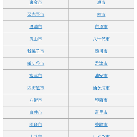
東金市
旭市
習志野市
柏市
勝浦市
市原市
流山市
八千代市
我孫子市
鴨川市
鎌ケ谷市
君津市
富津市
浦安市
四街道市
袖ケ浦市
八街市
印西市
白井市
富里市
匝瑳市
香取市
山武市
いすみ市