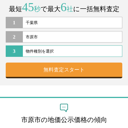
45
6
最短
秒
で最大
社
に一括無料査定
1
2
3
市原市の地価公示価格の傾向