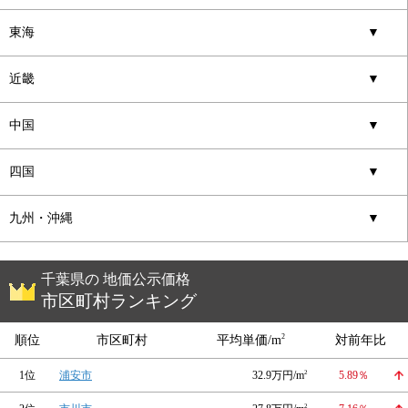
東海
▼
近畿
▼
中国
▼
四国
▼
九州・沖縄
▼
千葉県の 地価公示価格
市区町村ランキング
2
順位
市区町村
平均単価/m
対前年比
1位
浦安市
32.9万円/m
2
5.89％
2