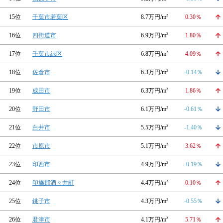
15位
千葉市若葉区
8.7万円/m
2
0.30％
16位
四街道市
6.9万円/m
2
1.80％
17位
千葉市緑区
6.8万円/m
2
4.09％
18位
佐倉市
6.3万円/m
2
-0.14％
19位
成田市
6.3万円/m
2
1.86％
20位
野田市
6.1万円/m
2
-0.61％
21位
白井市
5.5万円/m
2
-1.40％
22位
市原市
5.1万円/m
2
3.62％
23位
印西市
4.9万円/m
2
-0.19％
24位
印旛郡酒々井町
4.4万円/m
2
0.10％
25位
銚子市
4.3万円/m
2
-0.55％
26位
君津市
4.1万円/m
2
5.71％