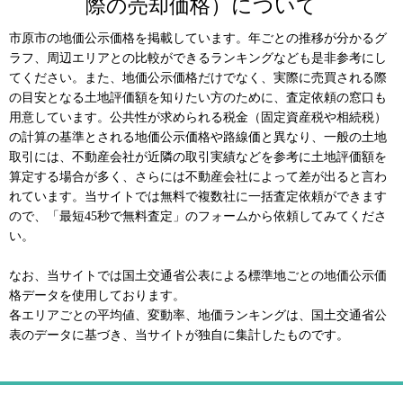
際の売却価格）について
市原市の地価公示価格を掲載しています。年ごとの推移が分かるグ
ラフ、周辺エリアとの比較ができるランキングなども是非参考にし
てください。また、地価公示価格だけでなく、実際に売買される際
の目安となる土地評価額を知りたい方のために、査定依頼の窓口も
用意しています。公共性が求められる税金（固定資産税や相続税）
の計算の基準とされる地価公示価格や路線価と異なり、一般の土地
取引には、不動産会社が近隣の取引実績などを参考に土地評価額を
算定する場合が多く、さらには不動産会社によって差が出ると言わ
れています。当サイトでは無料で複数社に一括査定依頼ができます
ので、「最短45秒で無料査定」のフォームから依頼してみてくださ
い。
なお、当サイトでは国土交通省公表による標準地ごとの地価公示価
格データを使用しております。
各エリアごとの平均値、変動率、地価ランキングは、国土交通省公
表のデータに基づき、当サイトが独自に集計したものです。