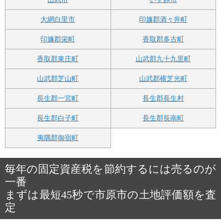
大網白里市
印旛郡酒々井町
印旛郡栄町
香取郡多古町
香取郡東庄町
山武郡九十九里町
山武郡芝山町
山武郡横芝光町
長生郡一宮町
長生郡長生村
長生郡白子町
長生郡長南町
夷隅郡御宿町
毎年の固定資産税を節約するには売るのが
一番
まずは最短45秒で市原市の土地評価額を査
定