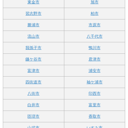
東金市
旭市
習志野市
柏市
勝浦市
市原市
流山市
八千代市
我孫子市
鴨川市
鎌ケ谷市
君津市
富津市
浦安市
四街道市
袖ケ浦市
八街市
印西市
白井市
富里市
匝瑳市
香取市
山武市
いすみ市