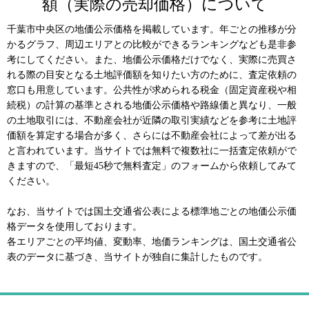
額（実際の売却価格）について
千葉市中央区の地価公示価格を掲載しています。年ごとの推移が分
かるグラフ、周辺エリアとの比較ができるランキングなども是非参
考にしてください。また、地価公示価格だけでなく、実際に売買さ
れる際の目安となる土地評価額を知りたい方のために、査定依頼の
窓口も用意しています。公共性が求められる税金（固定資産税や相
続税）の計算の基準とされる地価公示価格や路線価と異なり、一般
の土地取引には、不動産会社が近隣の取引実績などを参考に土地評
価額を算定する場合が多く、さらには不動産会社によって差が出る
と言われています。当サイトでは無料で複数社に一括査定依頼がで
きますので、「最短45秒で無料査定」のフォームから依頼してみて
ください。
なお、当サイトでは国土交通省公表による標準地ごとの地価公示価
格データを使用しております。
各エリアごとの平均値、変動率、地価ランキングは、国土交通省公
表のデータに基づき、当サイトが独自に集計したものです。