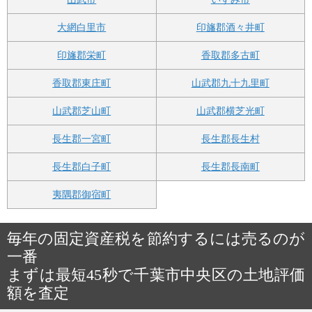
大網白里市
印旛郡酒々井町
印旛郡栄町
香取郡多古町
香取郡東庄町
山武郡九十九里町
山武郡芝山町
山武郡横芝光町
長生郡一宮町
長生郡長生村
長生郡白子町
長生郡長南町
夷隅郡御宿町
毎年の固定資産税を節約するには売るのが
一番
まずは最短45秒で千葉市中央区の土地評価
額を査定