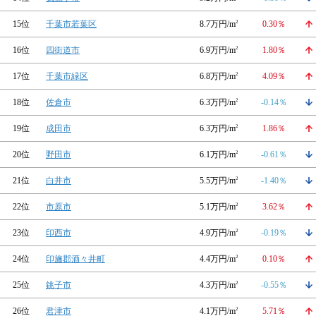
15位
千葉市若葉区
8.7万円/m
2
0.30％
16位
四街道市
6.9万円/m
2
1.80％
17位
千葉市緑区
6.8万円/m
2
4.09％
18位
佐倉市
6.3万円/m
2
-0.14％
19位
成田市
6.3万円/m
2
1.86％
20位
野田市
6.1万円/m
2
-0.61％
21位
白井市
5.5万円/m
2
-1.40％
22位
市原市
5.1万円/m
2
3.62％
23位
印西市
4.9万円/m
2
-0.19％
24位
印旛郡酒々井町
4.4万円/m
2
0.10％
25位
銚子市
4.3万円/m
2
-0.55％
26位
君津市
4.1万円/m
2
5.71％