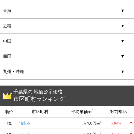
東海
▼
近畿
▼
中国
▼
四国
▼
九州・沖縄
▼
千葉県の 地価公示価格
市区町村ランキング
2
順位
市区町村
平均単価/m
対前年比
1位
浦安市
32.9万円/m
2
5.89％
2