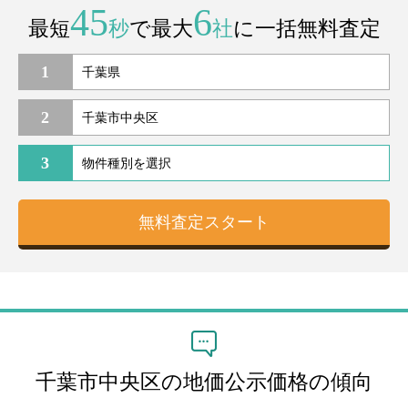
45
6
最短
秒
で最大
社
に一括無料査定
1
2
3
千葉市中央区の地価公示価格の傾向