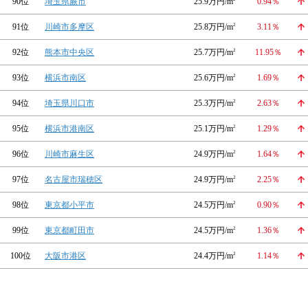
90位
埼玉県蕨市
25.9万円/m
0.94％
91位
川崎市多摩区
25.8万円/m
2
3.11％
92位
熊本市中央区
25.7万円/m
2
11.95％
93位
横浜市南区
25.6万円/m
2
1.69％
94位
埼玉県川口市
25.3万円/m
2
2.63％
95位
横浜市港南区
25.1万円/m
2
1.29％
96位
川崎市麻生区
24.9万円/m
2
1.64％
97位
名古屋市瑞穂区
24.9万円/m
2
2.25％
98位
東京都小平市
24.5万円/m
2
0.90％
99位
東京都町田市
24.5万円/m
2
1.36％
100位
大阪市港区
24.4万円/m
2
1.14％