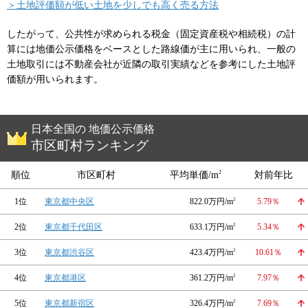
＞土地評価額が低い土地を少しでも高く売る方法
したがって、公共性が求められる税金（固定資産税や相続税）の計
算には地価公示価格をベースとした路線価が主に用いられ、一般の
土地取引には不動産会社が近隣の取引実績などを参考にした土地評
価額が用いられます。
日本全国の 地価公示価格
市区町村ランキング
2
順位
市区町村
平均単価/m
対前年比
1位
東京都中央区
822.0万円/m
2
5.79％
2位
東京都千代田区
633.1万円/m
2
5.34％
3位
東京都渋谷区
423.4万円/m
2
10.61％
4位
東京都港区
361.2万円/m
2
7.97％
5位
東京都新宿区
326.4万円/m
2
7.69％