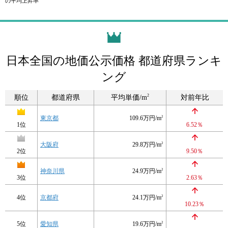
の平均上昇率
日本全国の地価公示価格 都道府県ランキ
ング
2
順位
都道府県
平均単価/m
対前年比
東京都
109.6万円/m
2
1位
6.52％
大阪府
29.8万円/m
2
2位
9.50％
神奈川県
24.9万円/m
2
3位
2.63％
4位
京都府
24.1万円/m
2
10.23％
5位
愛知県
19.6万円/m
2