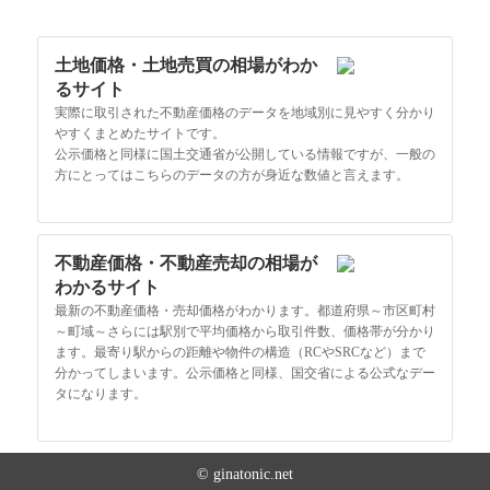
土地価格・土地売買の相場がわか
るサイト
実際に取引された不動産価格のデータを地域別に見やすく分かり
やすくまとめたサイトです。
公示価格と同様に国土交通省が公開している情報ですが、一般の
方にとってはこちらのデータの方が身近な数値と言えます。
不動産価格・不動産売却の相場が
わかるサイト
最新の不動産価格・売却価格がわかります。都道府県～市区町村
～町域～さらには駅別で平均価格から取引件数、価格帯が分かり
ます。最寄り駅からの距離や物件の構造（RCやSRCなど）まで
分かってしまいます。公示価格と同様、国交省による公式なデー
タになります。
© ginatonic.net