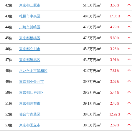
42位
東京都三鷹市
51.5万円/m
2
3.55％
43位
札幌市中央区
48.8万円/m
2
17.05％
44位
川崎市川崎区
47.8万円/m
2
4.79％
45位
東京都板橋区
47.5万円/m
2
5.80％
46位
東京都立川市
45.3万円/m
2
3.26％
47位
東京都練馬区
43.5万円/m
2
3.91％
48位
さいたま市浦和区
42.9万円/m
2
7.81％
49位
東京都小金井市
39.7万円/m
2
3.52％
50位
東京都江戸川区
39.3万円/m
2
5.44％
51位
東京都調布市
39.1万円/m
2
2.40％
52位
仙台市青葉区
38.6万円/m
2
12.92％
53位
東京都国立市
38.3万円/m
2
2.59％