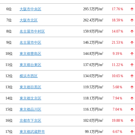
6位
大阪市中央区
295.5万円/m
2
17.76％
7位
大阪市北区
262.4万円/m
2
18.59％
8位
名古屋市中村区
159.9万円/m
2
14.07％
9位
名古屋市中区
146.2万円/m
2
21.53％
10位
東京都豊島区
144.8万円/m
2
9.19％
11位
東京都台東区
137.6万円/m
2
11.22％
12位
横浜市西区
134.0万円/m
2
10.65％
13位
東京都目黒区
119.5万円/m
2
5.68％
14位
東京都文京区
118.1万円/m
2
7.94％
15位
東京都品川区
116.1万円/m
2
7.04％
16位
京都市下京区
102.0万円/m
2
19.88％
17位
東京都武蔵野市
99.1万円/m
2
6.67％