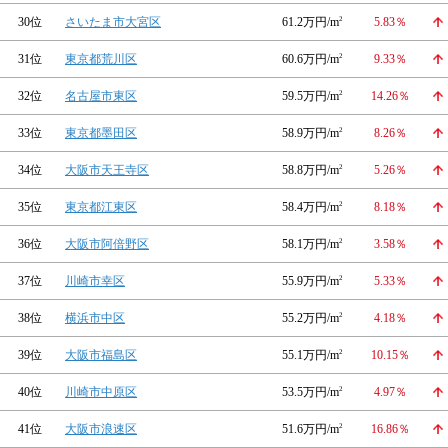
30位
さいたま市大宮区
61.2万円/m
2
5.83％
31位
東京都荒川区
60.6万円/m
2
9.33％
32位
名古屋市東区
59.5万円/m
2
14.26％
33位
東京都墨田区
58.9万円/m
2
8.26％
34位
大阪市天王寺区
58.8万円/m
2
5.26％
35位
東京都江東区
58.4万円/m
2
8.18％
36位
大阪市阿倍野区
58.1万円/m
2
3.58％
37位
川崎市幸区
55.9万円/m
2
5.33％
38位
横浜市中区
55.2万円/m
2
4.18％
39位
大阪市福島区
55.1万円/m
2
10.15％
40位
川崎市中原区
53.5万円/m
2
4.97％
41位
大阪市浪速区
51.6万円/m
2
16.86％