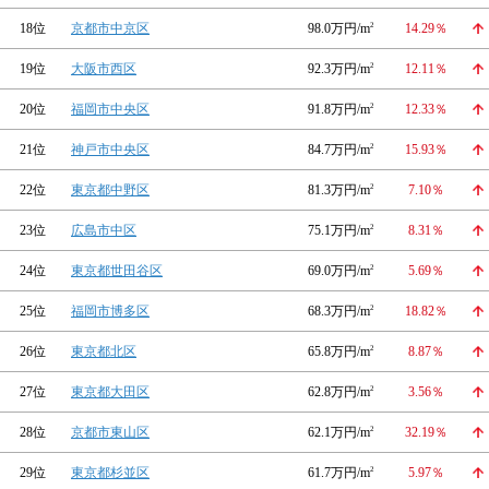
18位
京都市中京区
98.0万円/m
2
14.29％
19位
大阪市西区
92.3万円/m
2
12.11％
20位
福岡市中央区
91.8万円/m
2
12.33％
21位
神戸市中央区
84.7万円/m
2
15.93％
22位
東京都中野区
81.3万円/m
2
7.10％
23位
広島市中区
75.1万円/m
2
8.31％
24位
東京都世田谷区
69.0万円/m
2
5.69％
25位
福岡市博多区
68.3万円/m
2
18.82％
26位
東京都北区
65.8万円/m
2
8.87％
27位
東京都大田区
62.8万円/m
2
3.56％
28位
京都市東山区
62.1万円/m
2
32.19％
29位
東京都杉並区
61.7万円/m
2
5.97％