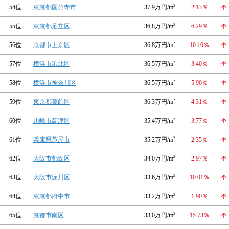
54位
東京都国分寺市
37.9万円/m
2
2.13％
55位
東京都足立区
36.8万円/m
2
6.29％
56位
京都市上京区
36.8万円/m
2
10.10％
57位
横浜市港北区
36.5万円/m
2
3.40％
58位
横浜市神奈川区
36.5万円/m
2
5.90％
59位
東京都葛飾区
36.3万円/m
2
4.31％
60位
川崎市高津区
35.4万円/m
2
3.77％
61位
兵庫県芦屋市
35.2万円/m
2
2.35％
62位
大阪市都島区
34.0万円/m
2
2.97％
63位
大阪市淀川区
33.6万円/m
2
10.01％
64位
東京都府中市
33.2万円/m
2
1.90％
65位
京都市南区
33.0万円/m
2
15.73％