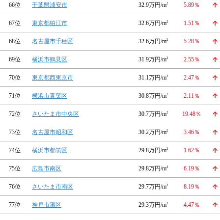
66位
千葉県浦安市
32.9万円/m
2
5.89％
67位
東京都狛江市
32.6万円/m
2
1.51％
68位
名古屋市千種区
32.6万円/m
2
5.28％
69位
横浜市鶴見区
31.9万円/m
2
2.55％
70位
東京都西東京市
31.1万円/m
2
2.47％
71位
横浜市青葉区
30.8万円/m
2
2.11％
72位
さいたま市中央区
30.7万円/m
2
19.48％
73位
名古屋市昭和区
30.2万円/m
2
3.46％
74位
横浜市都筑区
29.8万円/m
2
1.62％
75位
広島市南区
29.8万円/m
2
6.19％
76位
さいたま市南区
29.7万円/m
2
8.19％
77位
神戸市灘区
29.3万円/m
2
4.47％