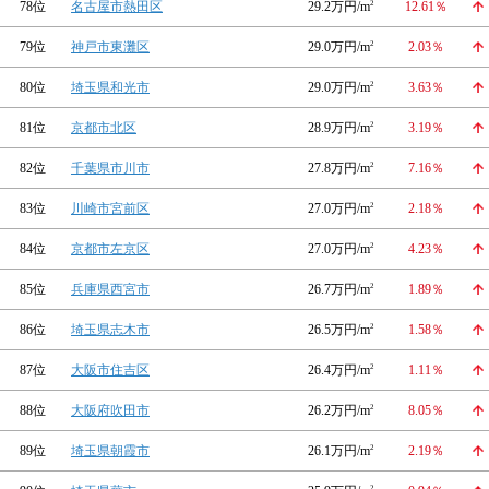
78位
名古屋市熱田区
29.2万円/m
2
12.61％
79位
神戸市東灘区
29.0万円/m
2
2.03％
80位
埼玉県和光市
29.0万円/m
2
3.63％
81位
京都市北区
28.9万円/m
2
3.19％
82位
千葉県市川市
27.8万円/m
2
7.16％
83位
川崎市宮前区
27.0万円/m
2
2.18％
84位
京都市左京区
27.0万円/m
2
4.23％
85位
兵庫県西宮市
26.7万円/m
2
1.89％
86位
埼玉県志木市
26.5万円/m
2
1.58％
87位
大阪市住吉区
26.4万円/m
2
1.11％
88位
大阪府吹田市
26.2万円/m
2
8.05％
89位
埼玉県朝霞市
26.1万円/m
2
2.19％
2