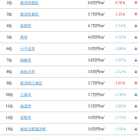
2位
新潟市西区
6.0万円/m
2
0.78％
3位
新潟市東区
5.7万円/m
2
1.35％
4位
長岡市
4.7万円/m
2
-1.14％
5位
燕市
4.0万円/m
2
-1.55％
6位
小千谷市
3.9万円/m
2
-2.60％
7位
柏崎市
3.8万円/m
2
-1.97％
8位
糸魚川市
3.8万円/m
2
-2.12％
9位
新潟市江南区
3.7万円/m
2
1.65％
10位
三条市
3.7万円/m
2
-1.50％
11位
加茂市
3.5万円/m
2
-2.83％
12位
見附市
3.0万円/m
2
-1.73％
13位
南魚沼郡湯沢町
3.0万円/m
2
-2.18％