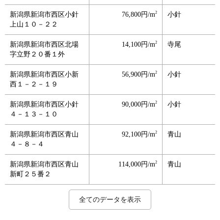
2
新潟県新潟市西区小針
76,800円/m
小針
上山１０－２２
2
新潟県新潟市西区北場
14,100円/m
寺尾
字立野２０番１外
2
新潟県新潟市西区小新
56,900円/m
小針
西１－２－１９
2
新潟県新潟市西区小針
90,000円/m
小針
４－１３－１０
2
新潟県新潟市西区青山
92,100円/m
青山
４－８－４
2
新潟県新潟市西区青山
114,000円/m
青山
新町２５番２
2
2
2
2
2
2
2
新潟県新潟市西区浦山
新潟県新潟市西区小針
新潟県新潟市西区東青
新潟県新潟市西区寺地
新潟県新潟市西区大野
新潟県新潟市西区鳥原
新潟県新潟市西区山田
107,000円/m
49,600円/m
91,900円/m
64,000円/m
46,900円/m
53,500円/m
57,300円/m
青山
小針
青山
小針
小針
小針
小針
全てのデータを表示
４－１２－３３
１－２６－１５
山１丁目１８番９
字大仙坊５８０番３９
町９４２番１２外
字大明２５９９番４
字西山田２６１１番２
外