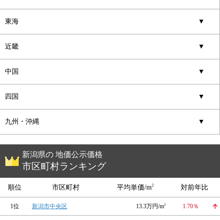
東海
▼
近畿
▼
中国
▼
四国
▼
九州・沖縄
▼
新潟県の 地価公示価格
市区町村ランキング
2
順位
市区町村
平均単価/m
対前年比
1位
新潟市中央区
13.3万円/m
2
1.70％