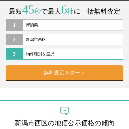
45
6
最短
秒
で最大
社
に一括無料査定
1
2
3
新潟市西区の地価公示価格の傾向