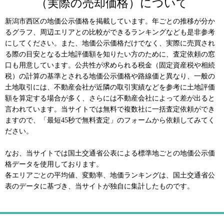
（実際の売却価格）について
新潟市西区の地価公示価格を掲載しています。年ごとの推移が分か
るグラフ、周辺エリアとの比較ができるランキングなども是非参考
にしてください。また、地価公示価格だけでなく、実際に売買され
る際の目安となる土地評価額を知りたい方のために、査定依頼の窓
口も用意しています。公共性が求められる税金（固定資産税や相続
税）の計算の基準とされる地価公示価格や路線価と異なり、一般の
土地取引には、不動産会社が近隣の取引実績などを参考に土地評価
額を算定する場合が多く、さらには不動産会社によって差が出ると
言われています。当サイトでは無料で複数社に一括査定依頼ができ
ますので、「最短45秒で無料査定」のフォームから依頼してみてく
ださい。
なお、当サイトでは国土交通省公表による標準地ごとの地価公示価
格データを使用しております。
各エリアごとの平均値、変動率、地価ランキングは、国土交通省公
表のデータに基づき、当サイトが独自に集計したものです。