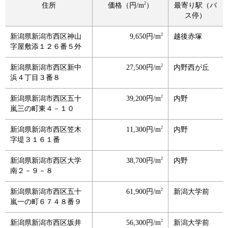
2
住所
価格（円/m
）
最寄り駅（バ
ス停）
2
新潟県新潟市西区神山
9,650円/m
越後赤塚
字屋敷添１２６番５外
2
新潟県新潟市西区新中
27,500円/m
内野西が丘
浜４丁目３番８
2
新潟県新潟市西区五十
39,200円/m
内野
嵐三の町東４－１０
2
新潟県新潟市西区笠木
11,300円/m
内野
字堤３１６１番
2
新潟県新潟市西区大学
38,700円/m
内野
南２－９－８
2
新潟県新潟市西区五十
61,900円/m
新潟大学前
嵐一の町６７４８番９
2
新潟県新潟市西区坂井
56,300円/m
新潟大学前