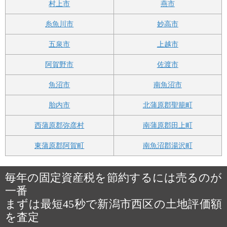
村上市
燕市
糸魚川市
妙高市
五泉市
上越市
阿賀野市
佐渡市
魚沼市
南魚沼市
胎内市
北蒲原郡聖籠町
西蒲原郡弥彦村
南蒲原郡田上町
東蒲原郡阿賀町
南魚沼郡湯沢町
毎年の固定資産税を節約するには売るのが
一番
まずは最短45秒で新潟市西区の土地評価額
を査定