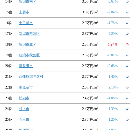
14位
新潟市南区
3.0万円/m
2
-0.67％
15位
上越市
3.0万円/m
2
-2.04％
16位
十日町市
2.9万円/m
2
-1.78％
17位
新潟市西蒲区
2.8万円/m
2
-2.29％
18位
新潟市北区
2.8万円/m
2
1.27％
19位
新潟市秋葉区
2.8万円/m
2
-0.81％
20位
新発田市
2.8万円/m
2
-0.68％
21位
西蒲原郡弥彦村
2.7万円/m
2
-1.46％
22位
南魚沼市
2.6万円/m
2
-2.10％
23位
胎内市
2.4万円/m
2
-1.08％
24位
村上市
2.4万円/m
2
-1.39％
25位
五泉市
2.3万円/m
2
-1.20％
2