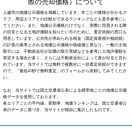
際の売却価格）について
上越市の地価公示価格を掲載しています。年ごとの推移が分かるグ
ラフ、周辺エリアとの比較ができるランキングなども是非参考にし
てください。また、地価公示価格だけでなく、実際に売買される際
の目安となる土地評価額を知りたい方のために、査定依頼の窓口も
用意しています。公共性が求められる税金（固定資産税や相続税）
の計算の基準とされる地価公示価格や路線価と異なり、一般の土地
取引には、不動産会社が近隣の取引実績などを参考に土地評価額を
算定する場合が多く、さらには不動産会社によって差が出ると言わ
れています。当サイトでは無料で複数社に一括査定依頼ができます
ので、「最短45秒で無料査定」のフォームから依頼してみてくださ
い。
なお、当サイトでは国土交通省公表による標準地ごとの地価公示価
格データを使用しております。
各エリアごとの平均値、変動率、地価ランキングは、国土交通省公
表のデータに基づき、当サイトが独自に集計したものです。