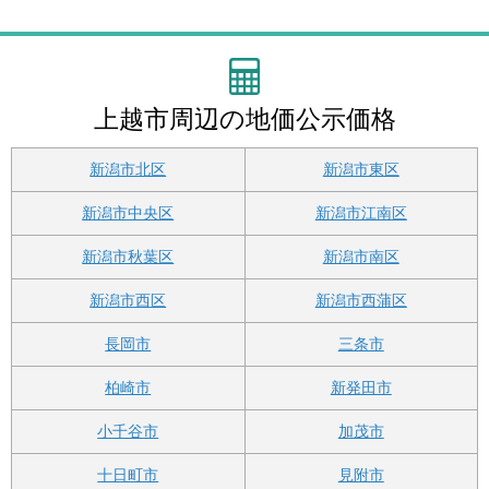
３外
１
１
３番
４７番１１外
２
番１外
５８
外
上越市周辺の地価公示価格
新潟市北区
新潟市東区
新潟市中央区
新潟市江南区
新潟市秋葉区
新潟市南区
新潟市西区
新潟市西蒲区
長岡市
三条市
柏崎市
新発田市
小千谷市
加茂市
十日町市
見附市