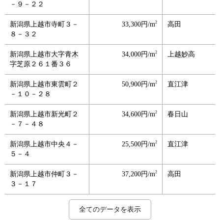
－９－２２
2
新潟県上越市寺町３－
33,300円/m
高田
８－３２
2
新潟県上越市大字青木
34,000円/m
上越妙高
字芝原２６１番３６
2
新潟県上越市東雲町２
50,900円/m
直江津
－１０－２８
2
新潟県上越市新光町２
34,600円/m
春日山
－７－４８
2
新潟県上越市中央４－
25,500円/m
直江津
５－４
2
新潟県上越市仲町３－
37,200円/m
高田
３－１７
2
2
2
2
2
2
2
2
2
2
2
2
2
2
2
2
2
2
2
2
2
2
2
2
2
2
2
2
新潟県上越市藤巻７－
新潟県上越市本町５－
新潟県上越市幸町１５
新潟県上越市西城町３
新潟県上越市大和２－
新潟県上越市西城町１
新潟県上越市港町１－
新潟県上越市下門前７
新潟県上越市南城町２
新潟県上越市大字七ケ
新潟県上越市富岡３４
新潟県上越市春日新田
新潟県上越市大字上源
新潟県上越市稲田２－
新潟県上越市鴨島１－
新潟県上越市平成町１
新潟県上越市頸城区下
新潟県上越市大字福橋
新潟県上越市大字新保
新潟県上越市頸城区上
新潟県上越市大字上名
新潟県上越市大潟区土
新潟県上越市大潟区土
新潟県上越市大潟区潟
新潟県上越市大潟区高
新潟県上越市柿崎区直
新潟県上越市柿崎区柿
新潟県上越市柿崎区柿
23,500円/m
78,900円/m
29,800円/m
53,000円/m
30,400円/m
54,100円/m
25,700円/m
40,500円/m
39,200円/m
11,300円/m
69,200円/m
36,300円/m
38,300円/m
37,800円/m
32,700円/m
32,700円/m
24,600円/m
10,200円/m
10,700円/m
21,400円/m
24,100円/m
19,900円/m
17,600円/m
26,900円/m
21,900円/m
8,900円/m
8,650円/m
4,950円/m
春日山
高田
高田
高田
上越妙高
高田
直江津
直江津
南高田
上越妙高
春日山
直江津
直江津
高田
高田
高田
黒井
直江津
高田
黒井
直江津
土底浜
土底浜
潟町
潟町
柿崎
柿崎
柿崎
全てのデータを表示
１２
３－２８
－９
－１１－２１
１５－２
－１－２０
１９－６
４１番１０外
－３－３
所新田字船場４４８番
４１番
２－２２－２２
入字野畔２９７番６
３－３
１０－８
８９番
吉字屋敷添１６７６番
字前田７５６番３
古新田字南野４１８番
三分一３４４番１
柄字中島畑７８９番５
底浜字浜橋道西１９８
底浜字蜘ケ池道西３８
町字裏新田７６０番２
橋新田字南舟入１６６
海浜字東畑１１２２番
崎字仲町６３６６番１
崎字小萱丁７１９３番