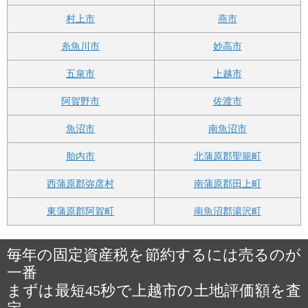
村上市
燕市
糸魚川市
妙高市
五泉市
上越市
阿賀野市
佐渡市
魚沼市
南魚沼市
胎内市
北蒲原郡聖籠町
西蒲原郡弥彦村
南蒲原郡田上町
東蒲原郡阿賀町
南魚沼郡湯沢町
毎年の固定資産税を節約するには売るのが
一番
まずは最短45秒で上越市の土地評価額を査