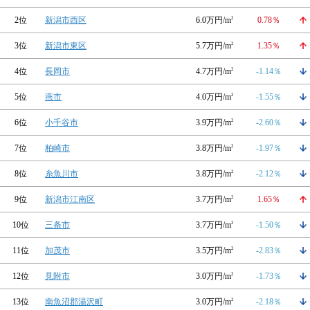
2位
新潟市西区
6.0万円/m
2
0.78％
3位
新潟市東区
5.7万円/m
2
1.35％
4位
長岡市
4.7万円/m
2
-1.14％
5位
燕市
4.0万円/m
2
-1.55％
6位
小千谷市
3.9万円/m
2
-2.60％
7位
柏崎市
3.8万円/m
2
-1.97％
8位
糸魚川市
3.8万円/m
2
-2.12％
9位
新潟市江南区
3.7万円/m
2
1.65％
10位
三条市
3.7万円/m
2
-1.50％
11位
加茂市
3.5万円/m
2
-2.83％
12位
見附市
3.0万円/m
2
-1.73％
13位
南魚沼郡湯沢町
3.0万円/m
2
-2.18％