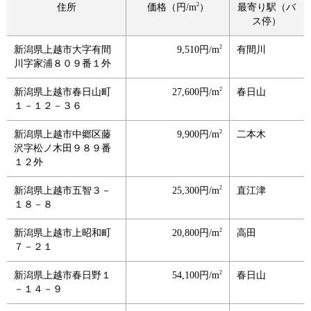
2
住所
価格（円/m
）
最寄り駅（バ
ス停）
2
新潟県上越市大字有間
9,510円/m
有間川
川字家浦８０９番１外
2
新潟県上越市春日山町
27,600円/m
春日山
１－１２－３６
2
新潟県上越市中郷区藤
9,900円/m
二本木
沢字松ノ木田９８９番
１２外
2
新潟県上越市五智３－
25,300円/m
直江津
１８－８
2
新潟県上越市上昭和町
20,800円/m
高田
７－２１
2
新潟県上越市春日野１
54,100円/m
春日山
－１４－９