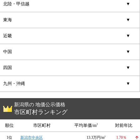
北陸・甲信越
▼
東海
▼
近畿
▼
中国
▼
四国
▼
九州・沖縄
▼
新潟県の 地価公示価格
市区町村ランキング
2
順位
市区町村
平均単価/m
対前年比
1位
新潟市中央区
13.3万円/m
2
1.70％