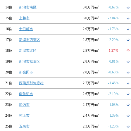
14位
新潟市南区
3.0万円/m
2
-0.67％
15位
上越市
3.0万円/m
2
-2.04％
16位
十日町市
2.9万円/m
2
-1.78％
17位
新潟市西蒲区
2.8万円/m
2
-2.29％
18位
新潟市北区
2.8万円/m
2
1.27％
19位
新潟市秋葉区
2.8万円/m
2
-0.81％
20位
新発田市
2.8万円/m
2
-0.68％
21位
西蒲原郡弥彦村
2.7万円/m
2
-1.46％
22位
南魚沼市
2.6万円/m
2
-2.10％
23位
胎内市
2.4万円/m
2
-1.08％
24位
村上市
2.4万円/m
2
-1.39％
25位
五泉市
2.3万円/m
2
-1.20％