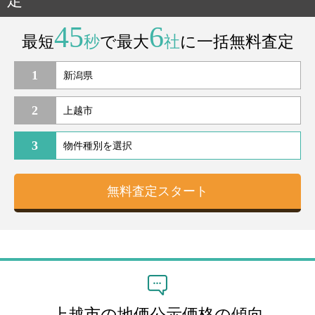
定
45
6
最短
秒
で最大
社
に一括無料査定
1
2
3
上越市の地価公示価格の傾向