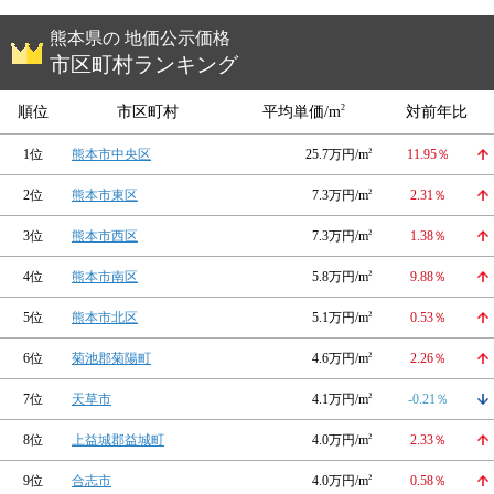
熊本県の 地価公示価格
市区町村ランキング
2
順位
市区町村
平均単価/m
対前年比
1位
熊本市中央区
25.7万円/m
2
11.95％
2位
熊本市東区
7.3万円/m
2
2.31％
3位
熊本市西区
7.3万円/m
2
1.38％
4位
熊本市南区
5.8万円/m
2
9.88％
5位
熊本市北区
5.1万円/m
2
0.53％
6位
菊池郡菊陽町
4.6万円/m
2
2.26％
7位
天草市
4.1万円/m
2
-0.21％
8位
上益城郡益城町
4.0万円/m
2
2.33％
9位
合志市
4.0万円/m
2
0.58％