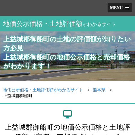
MENU
地価公示価格・土地評価額
わかるサイト
が
上益城郡御船町の土地の評価額が知りたい
方必見
上益城郡御船町の地価公示価格と売却価格
がわかります！
地価公示価格・土地評価額がわかるサイト
熊本県
上益城郡御船町
上益城郡御船町の地価公示価格と土地評