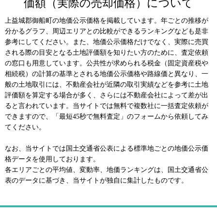
価額（実際の売却価格）について
上益城郡御船町の地価公示価格を掲載しています。年ごとの推移が
分かるグラフ、周辺エリアとの比較ができるランキングなども是非
参考にしてください。また、地価公示価格だけでなく、実際に売買
される際の目安となる土地評価額を知りたい方のために、査定依頼
の窓口も用意しています。公共性が求められる税金（固定資産税や
相続税）の計算の基準とされる地価公示価格や路線価と異なり、一
般の土地取引には、不動産会社が近隣の取引実績などを参考に土地
評価額を算定する場合が多く、さらには不動産会社によって差が出
ると言われています。当サイトでは無料で複数社に一括査定依頼が
できますので、「最短45秒で無料査定」のフォームから依頼してみ
てください。
なお、当サイトでは国土交通省公表による標準地ごとの地価公示価
格データを使用しております。
各エリアごとの平均値、変動率、地価ランキングは、国土交通省公
表のデータに基づき、当サイトが独自に集計したものです。