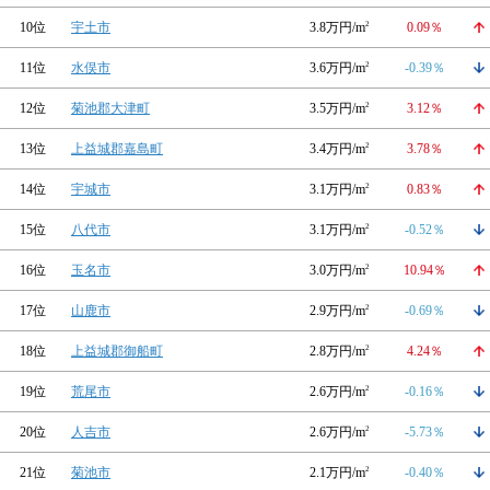
10位
宇土市
3.8万円/m
2
0.09％
11位
水俣市
3.6万円/m
2
-0.39％
12位
菊池郡大津町
3.5万円/m
2
3.12％
13位
上益城郡嘉島町
3.4万円/m
2
3.78％
14位
宇城市
3.1万円/m
2
0.83％
15位
八代市
3.1万円/m
2
-0.52％
16位
玉名市
3.0万円/m
2
10.94％
17位
山鹿市
2.9万円/m
2
-0.69％
18位
上益城郡御船町
2.8万円/m
2
4.24％
19位
荒尾市
2.6万円/m
2
-0.16％
20位
人吉市
2.6万円/m
2
-5.73％
21位
菊池市
2.1万円/m
2
-0.40％