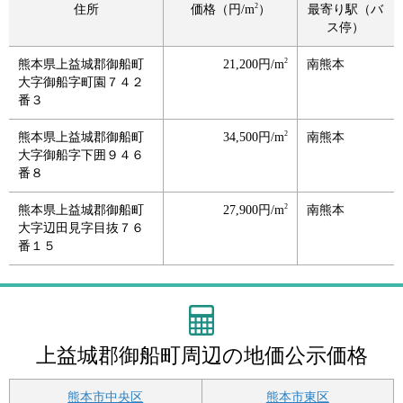
2
住所
価格（円/m
）
最寄り駅（バ
ス停）
2
熊本県上益城郡御船町
21,200円/m
南熊本
大字御船字町園７４２
番３
2
熊本県上益城郡御船町
34,500円/m
南熊本
大字御船字下囲９４６
番８
2
熊本県上益城郡御船町
27,900円/m
南熊本
大字辺田見字目抜７６
番１５
上益城郡御船町周辺の地価公示価格
熊本市中央区
熊本市東区