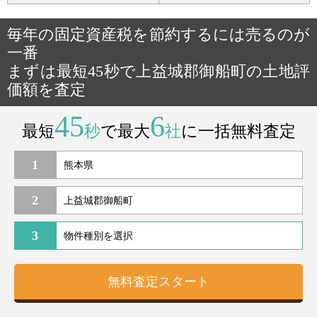
毎年の固定資産税を節約するには売るのが
一番
まずは最短45秒で上益城郡御船町の土地評
価額を査定
45
6
最短
秒
で最大
社
に一括無料査定
1
2
3