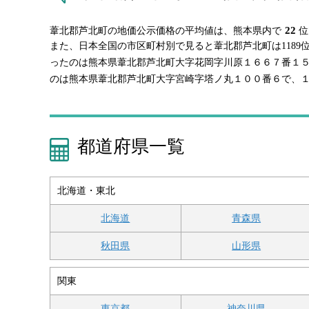
22
葦北郡芦北町の地価公示価格の平均値は、熊本県内で
位
また、日本全国の市区町村別で見ると葦北郡芦北町は118
ったのは熊本県葦北郡芦北町大字花岡字川原１６６７番１
のは熊本県葦北郡芦北町大字宮崎字塔ノ丸１００番６で、
都道府県一覧
北海道・東北
北海道
青森県
秋田県
山形県
関東
東京都
神奈川県