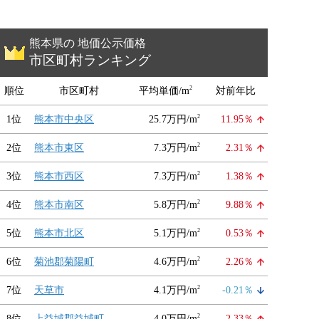
熊本県の 地価公示価格
市区町村ランキング
2
順位
市区町村
平均単価/m
対前年比
2
1位
熊本市中央区
25.7万円/m
11.95％
2
2位
熊本市東区
7.3万円/m
2.31％
2
3位
熊本市西区
7.3万円/m
1.38％
2
4位
熊本市南区
5.8万円/m
9.88％
2
5位
熊本市北区
5.1万円/m
0.53％
2
6位
菊池郡菊陽町
4.6万円/m
2.26％
2
7位
天草市
4.1万円/m
-0.21％
2
8位
上益城郡益城町
4.0万円/m
2.33％