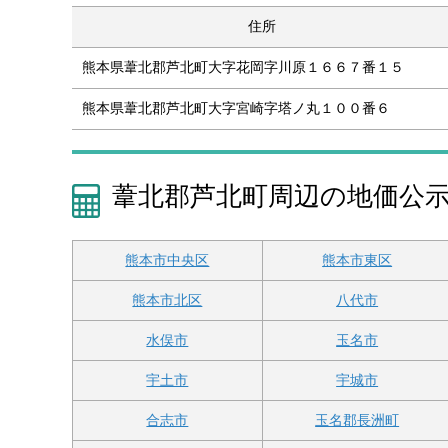
住所
熊本県葦北郡芦北町大字花岡字川原１６６７番１５
熊本県葦北郡芦北町大字宮崎字塔ノ丸１００番６
葦北郡芦北町周辺の地価公
熊本市中央区
熊本市東区
熊本市北区
八代市
水俣市
玉名市
宇土市
宇城市
合志市
玉名郡長洲町