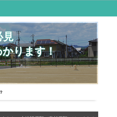
必見
わかります！
？