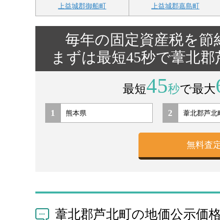
上益城郡御船町
上益城郡嘉島町
毎年の固定資産税を節
まずは最短45秒で葦北
45
最短
秒
で最大
1
2
葦北郡芦北町の地価公示価