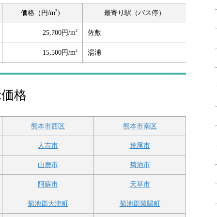
2
価格（円/m
）
最寄り駅（バス停）
2
25,700円/m
佐敷
2
15,500円/m
湯浦
示価格
熊本市西区
熊本市南区
人吉市
荒尾市
山鹿市
菊池市
阿蘇市
天草市
菊池郡大津町
菊池郡菊陽町