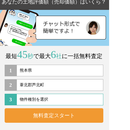
あなたの土地評価額（売却価額）はいくら？
45
6
最短
秒
で最大
社
に一括無料査定
1
2
3