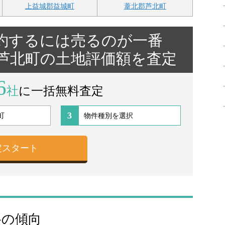
上益城郡益城町
葦北郡芦北町
約するには売るのが一番
郡芦北町の土地評価額を査定
6
社
に一括無料査定
3
格の傾向