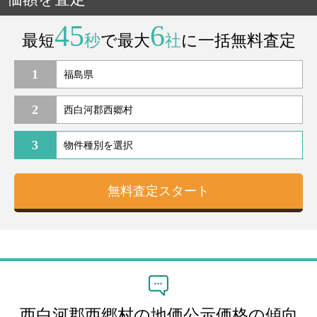
45
6
最短
秒
で最大
社
に一括無料査定
1
2
3
西白河郡西郷村の地価公示価格の傾向