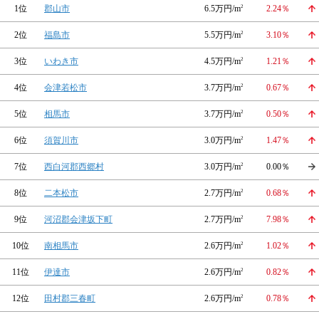
1位
郡山市
6.5万円/m
2
2.24％
2位
福島市
5.5万円/m
2
3.10％
3位
いわき市
4.5万円/m
2
1.21％
4位
会津若松市
3.7万円/m
2
0.67％
5位
相馬市
3.7万円/m
2
0.50％
6位
須賀川市
3.0万円/m
2
1.47％
7位
西白河郡西郷村
3.0万円/m
2
0.00％
8位
二本松市
2.7万円/m
2
0.68％
9位
河沼郡会津坂下町
2.7万円/m
2
7.98％
10位
南相馬市
2.6万円/m
2
1.02％
11位
伊達市
2.6万円/m
2
0.82％
12位
田村郡三春町
2.6万円/m
2
0.78％