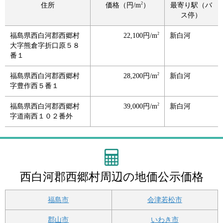
2
住所
価格（円/m
）
最寄り駅（バ
ス停）
2
福島県西白河郡西郷村
22,100円/m
新白河
大字熊倉字折口原５８
番１
2
福島県西白河郡西郷村
28,200円/m
新白河
字豊作西５番１
2
福島県西白河郡西郷村
39,000円/m
新白河
字道南西１０２番外
西白河郡西郷村周辺の地価公示価格
福島市
会津若松市
郡山市
いわき市