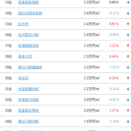
13位
双葉郡富岡町
2.5万円/m
2
0.00％
14位
西白河郡矢吹町
2.4万円/m
2
-0.27％
15位
白河市
2.4万円/m
2
0.91％
16位
石川郡石川町
2.4万円/m
2
-0.98％
17位
岩瀬郡鏡石町
2.3万円/m
2
1.22％
18位
喜多方市
2.3万円/m
2
0.44％
19位
東白川郡棚倉町
2.2万円/m
2
-1.05％
20位
本宮市
2.2万円/m
2
0.29％
21位
伊達郡桑折町
2.2万円/m
2
-0.28％
22位
伊達郡川俣町
2.0万円/m
2
-0.65％
23位
双葉郡広野町
2.0万円/m
2
1.27％
24位
東白川郡塙町
1.9万円/m
2
-1.38％