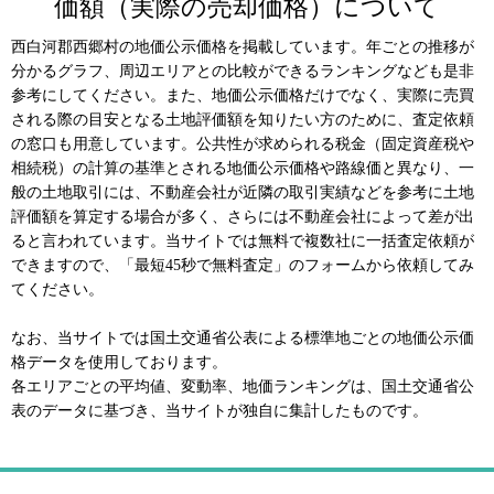
価額（実際の売却価格）について
西白河郡西郷村の地価公示価格を掲載しています。年ごとの推移が
分かるグラフ、周辺エリアとの比較ができるランキングなども是非
参考にしてください。また、地価公示価格だけでなく、実際に売買
される際の目安となる土地評価額を知りたい方のために、査定依頼
の窓口も用意しています。公共性が求められる税金（固定資産税や
相続税）の計算の基準とされる地価公示価格や路線価と異なり、一
般の土地取引には、不動産会社が近隣の取引実績などを参考に土地
評価額を算定する場合が多く、さらには不動産会社によって差が出
ると言われています。当サイトでは無料で複数社に一括査定依頼が
できますので、「最短45秒で無料査定」のフォームから依頼してみ
てください。
なお、当サイトでは国土交通省公表による標準地ごとの地価公示価
格データを使用しております。
各エリアごとの平均値、変動率、地価ランキングは、国土交通省公
表のデータに基づき、当サイトが独自に集計したものです。