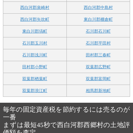
西白河郡泉崎村
西白河郡中島村
西白河郡矢吹町
東白川郡棚倉町
東白川郡塙町
石川郡石川町
石川郡玉川村
石川郡平田村
石川郡浅川町
田村郡三春町
田村郡小野町
双葉郡広野町
双葉郡楢葉町
双葉郡富岡町
双葉郡浪江町
相馬郡新地町
毎年の固定資産税を節約するには売るのが
一番
まずは最短45秒で西白河郡西郷村の土地評
価額を査定