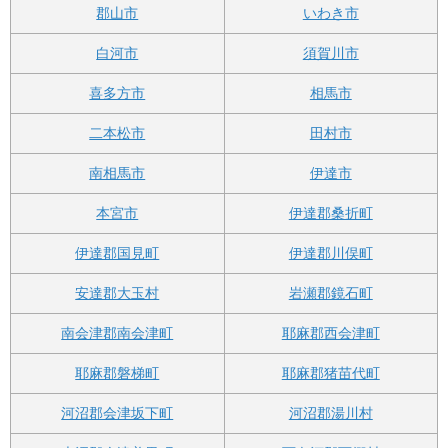
郡山市
いわき市
白河市
須賀川市
喜多方市
相馬市
二本松市
田村市
南相馬市
伊達市
本宮市
伊達郡桑折町
伊達郡国見町
伊達郡川俣町
安達郡大玉村
岩瀬郡鏡石町
南会津郡南会津町
耶麻郡西会津町
耶麻郡磐梯町
耶麻郡猪苗代町
河沼郡会津坂下町
河沼郡湯川村