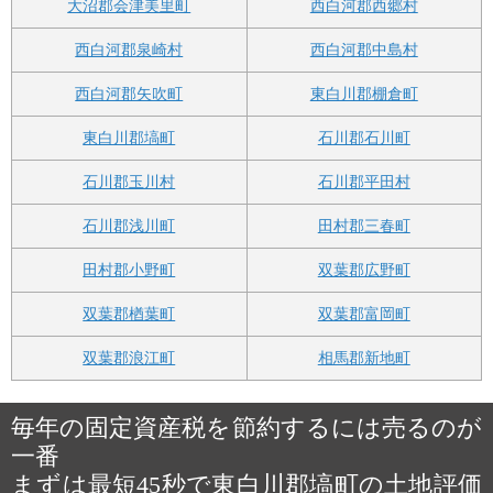
大沼郡会津美里町
西白河郡西郷村
西白河郡泉崎村
西白河郡中島村
西白河郡矢吹町
東白川郡棚倉町
東白川郡塙町
石川郡石川町
石川郡玉川村
石川郡平田村
石川郡浅川町
田村郡三春町
田村郡小野町
双葉郡広野町
双葉郡楢葉町
双葉郡富岡町
双葉郡浪江町
相馬郡新地町
毎年の固定資産税を節約するには売るのが
一番
まずは最短45秒で東白川郡塙町の土地評価