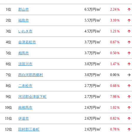
1位
郡山市
6.5万円/m
2
2.24％
2位
福島市
5.5万円/m
2
3.10％
3位
いわき市
4.5万円/m
2
1.21％
4位
会津若松市
3.7万円/m
2
0.67％
5位
相馬市
3.7万円/m
2
0.50％
6位
須賀川市
3.0万円/m
2
1.47％
7位
西白河郡西郷村
3.0万円/m
2
0.00％
8位
二本松市
2.7万円/m
2
0.68％
9位
河沼郡会津坂下町
2.7万円/m
2
7.98％
10位
南相馬市
2.6万円/m
2
1.02％
11位
伊達市
2.6万円/m
2
0.82％
12位
田村郡三春町
2.6万円/m
2
0.78％