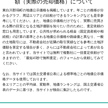
額（実際の売却価格）について
東白川郡塙町の地価公示価格を掲載しています。年ごとの推移が分
かるグラフ、周辺エリアとの比較ができるランキングなども是非参
考にしてください。また、地価公示価格だけでなく、実際に売買さ
れる際の目安となる土地評価額を知りたい方のために、査定依頼の
窓口も用意しています。公共性が求められる税金（固定資産税や相
続税）の計算の基準とされる地価公示価格や路線価と異なり、一般
の土地取引には、不動産会社が近隣の取引実績などを参考に土地評
価額を算定する場合が多く、さらには不動産会社によって差が出る
と言われています。当サイトでは無料で複数社に一括査定依頼がで
きますので、「最短45秒で無料査定」のフォームから依頼してみて
ください。
なお、当サイトでは国土交通省公表による標準地ごとの地価公示価
格データを使用しております。
各エリアごとの平均値、変動率、地価ランキングは、国土交通省公
表のデータに基づき、当サイトが独自に集計したものです。