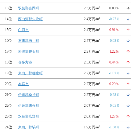
13位
双葉郡富岡町
2.5万円/m
2
0.00％
14位
西白河郡矢吹町
2.4万円/m
2
-0.27％
15位
白河市
2.4万円/m
2
0.91％
16位
石川郡石川町
2.4万円/m
2
-0.98％
17位
岩瀬郡鏡石町
2.3万円/m
2
1.22％
18位
喜多方市
2.3万円/m
2
0.44％
19位
東白川郡棚倉町
2.2万円/m
2
-1.05％
20位
本宮市
2.2万円/m
2
0.29％
21位
伊達郡桑折町
2.2万円/m
2
-0.28％
22位
伊達郡川俣町
2.0万円/m
2
-0.65％
23位
双葉郡広野町
2.0万円/m
2
1.27％
24位
東白川郡塙町
1.9万円/m
2
-1.38％