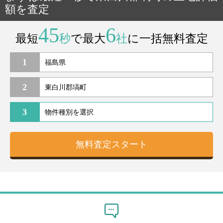
額を査定
45
6
最短
秒
で最大
社
に一括無料査定
1
2
3