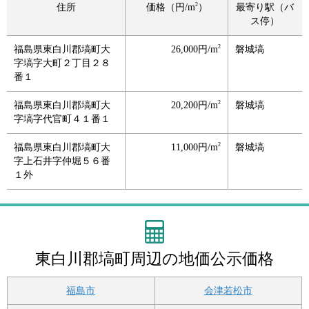
2
住所
価格（円/m
）
最寄り駅（バ
ス停）
2
福島県東白川郡塙町大
26,000円/m
磐城塙
字塙字大町２丁目２８
番１
2
福島県東白川郡塙町大
20,200円/m
磐城塙
字塙字代官町４１番１
2
福島県東白川郡塙町大
11,000円/m
磐城塙
字上石井字仲堀５６番
１外
東白川郡塙町周辺の地価公示価格
福島市
会津若松市