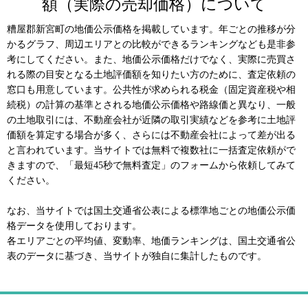
額（実際の売却価格）について
糟屋郡新宮町の地価公示価格を掲載しています。年ごとの推移が分
かるグラフ、周辺エリアとの比較ができるランキングなども是非参
考にしてください。また、地価公示価格だけでなく、実際に売買さ
れる際の目安となる土地評価額を知りたい方のために、査定依頼の
窓口も用意しています。公共性が求められる税金（固定資産税や相
続税）の計算の基準とされる地価公示価格や路線価と異なり、一般
の土地取引には、不動産会社が近隣の取引実績などを参考に土地評
価額を算定する場合が多く、さらには不動産会社によって差が出る
と言われています。当サイトでは無料で複数社に一括査定依頼がで
きますので、「最短45秒で無料査定」のフォームから依頼してみて
ください。
なお、当サイトでは国土交通省公表による標準地ごとの地価公示価
格データを使用しております。
各エリアごとの平均値、変動率、地価ランキングは、国土交通省公
表のデータに基づき、当サイトが独自に集計したものです。