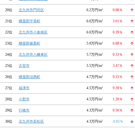
20位
北九州市門司区
6.2万円/m
2
0.08％
21位
糟屋郡宇美町
6.0万円/m
2
3.61％
22位
北九州市小倉南区
6.0万円/m
2
0.39％
23位
糟屋郡篠栗町
5.9万円/m
2
6.88％
24位
北九州市八幡東区
5.7万円/m
2
0.33％
25位
古賀市
5.5万円/m
2
3.47％
26位
糟屋郡須惠町
4.7万円/m
2
9.33％
27位
福津市
4.5万円/m
2
9.39％
28位
小郡市
4.5万円/m
2
1.28％
29位
行橋市
4.3万円/m
2
0.56％
30位
北九州市若松区
4.3万円/m
2
-0.85％