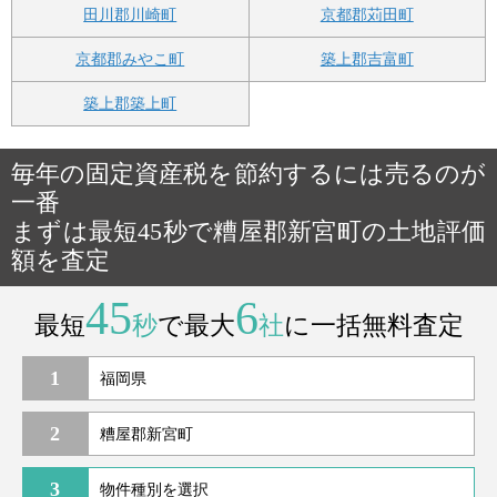
田川郡川崎町
京都郡苅田町
京都郡みやこ町
築上郡吉富町
築上郡築上町
毎年の固定資産税を節約するには売るのが
一番
まずは最短45秒で糟屋郡新宮町の土地評価
額を査定
45
6
最短
秒
で最大
社
に一括無料査定
1
2
3