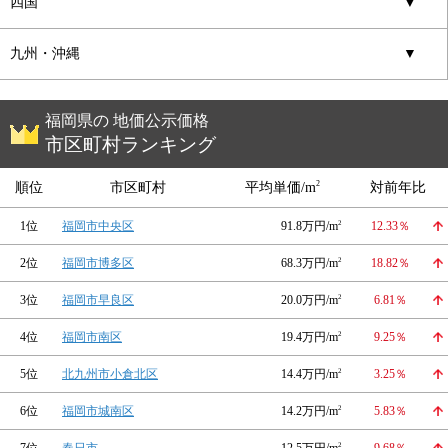
四国
▼
九州・沖縄
▼
福岡県の 地価公示価格
市区町村ランキング
2
順位
市区町村
平均単価/m
対前年比
1位
福岡市中央区
91.8万円/m
2
12.33％
2位
福岡市博多区
68.3万円/m
2
18.82％
3位
福岡市早良区
20.0万円/m
2
6.81％
4位
福岡市南区
19.4万円/m
2
9.25％
5位
北九州市小倉北区
14.4万円/m
2
3.25％
6位
福岡市城南区
14.2万円/m
2
5.83％
2