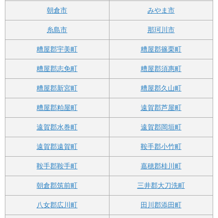
朝倉市
みやま市
糸島市
那珂川市
糟屋郡宇美町
糟屋郡篠栗町
糟屋郡志免町
糟屋郡須惠町
糟屋郡新宮町
糟屋郡久山町
糟屋郡粕屋町
遠賀郡芦屋町
遠賀郡水巻町
遠賀郡岡垣町
遠賀郡遠賀町
鞍手郡小竹町
鞍手郡鞍手町
嘉穂郡桂川町
朝倉郡筑前町
三井郡大刀洗町
八女郡広川町
田川郡添田町