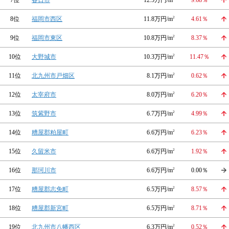
7位
春日市
12.5万円/m
9.68％
8位
福岡市西区
11.8万円/m
2
4.61％
9位
福岡市東区
10.8万円/m
2
8.37％
10位
大野城市
10.3万円/m
2
11.47％
11位
北九州市戸畑区
8.1万円/m
2
0.62％
12位
太宰府市
8.0万円/m
2
6.20％
13位
筑紫野市
6.7万円/m
2
4.99％
14位
糟屋郡粕屋町
6.6万円/m
2
6.23％
15位
久留米市
6.6万円/m
2
1.92％
16位
那珂川市
6.6万円/m
2
0.00％
17位
糟屋郡志免町
6.5万円/m
2
8.57％
18位
糟屋郡新宮町
6.5万円/m
2
8.71％
19位
北九州市八幡西区
6.3万円/m
2
0.52％