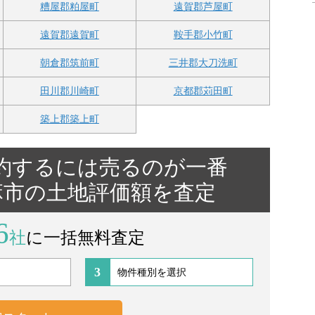
糟屋郡粕屋町
遠賀郡芦屋町
遠賀郡遠賀町
鞍手郡小竹町
朝倉郡筑前町
三井郡大刀洗町
田川郡川崎町
京都郡苅田町
築上郡築上町
約するには売るのが一番
麻市の土地評価額を査定
6
社
に一括無料査定
3