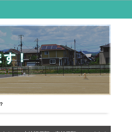
ます！
？