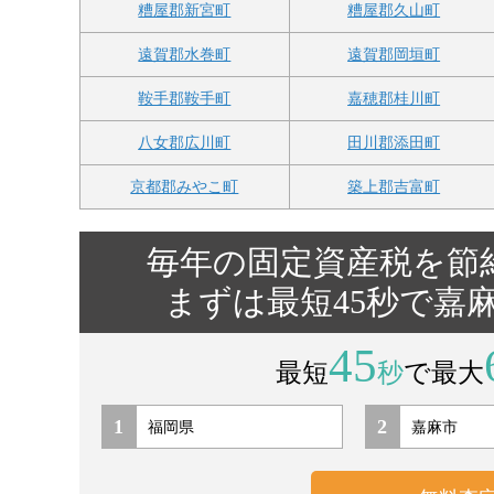
糟屋郡新宮町
糟屋郡久山町
遠賀郡水巻町
遠賀郡岡垣町
鞍手郡鞍手町
嘉穂郡桂川町
八女郡広川町
田川郡添田町
京都郡みやこ町
築上郡吉富町
毎年の固定資産税を節
まずは最短45秒で嘉
45
最短
秒
で最大
1
2