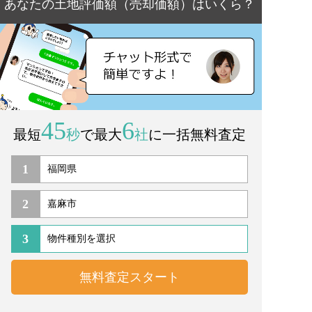
あなたの土地評価額（売却価額）はいくら？
45
6
最短
秒
で最大
社
に一括無料査定
1
2
3