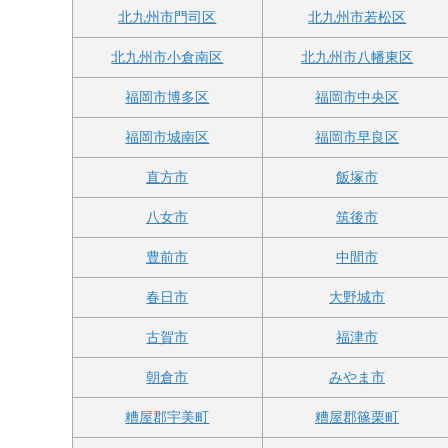
北九州市門司区
北九州市若松区
北九州市小倉南区
北九州市八幡東区
福岡市博多区
福岡市中央区
福岡市城南区
福岡市早良区
直方市
飯塚市
八女市
筑後市
豊前市
中間市
春日市
大野城市
古賀市
福津市
朝倉市
みやま市
糟屋郡宇美町
糟屋郡篠栗町