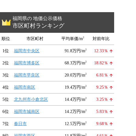
福岡県の 地価公示価格
市区町村ランキング
2
順位
市区町村
平均単価/m
対前年比
2
1位
福岡市中央区
91.8万円/m
12.33％
2
2位
福岡市博多区
68.3万円/m
18.82％
2
3位
福岡市早良区
20.0万円/m
6.81％
2
4位
福岡市南区
19.4万円/m
9.25％
2
5位
北九州市小倉北区
14.4万円/m
3.25％
2
6位
福岡市城南区
14.2万円/m
5.83％
2
7位
春日市
12.5万円/m
9.68％
2
8位
福岡市西区
11.8万円/m
4.61％