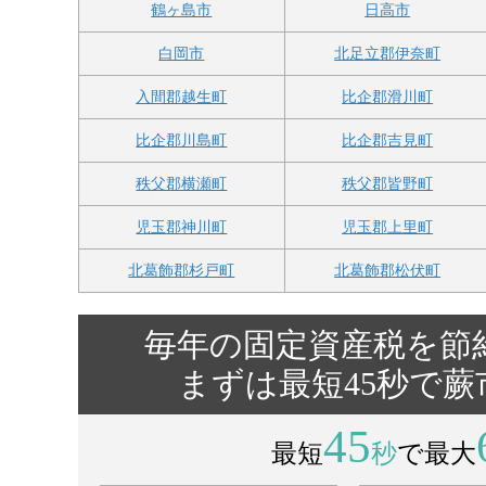
鶴ヶ島市
日高市
白岡市
北足立郡伊奈町
入間郡越生町
比企郡滑川町
比企郡川島町
比企郡吉見町
秩父郡横瀬町
秩父郡皆野町
児玉郡神川町
児玉郡上里町
北葛飾郡杉戸町
北葛飾郡松伏町
毎年の固定資産税を節
まずは最短45秒で
45
最短
秒
で最大