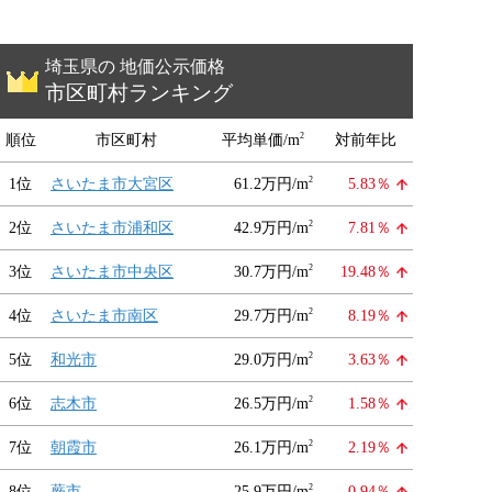
埼玉県の 地価公示価格
市区町村ランキング
2
順位
市区町村
平均単価/m
対前年比
2
1位
さいたま市大宮区
61.2万円/m
5.83％
2
2位
さいたま市浦和区
42.9万円/m
7.81％
2
3位
さいたま市中央区
30.7万円/m
19.48％
2
4位
さいたま市南区
29.7万円/m
8.19％
2
5位
和光市
29.0万円/m
3.63％
2
6位
志木市
26.5万円/m
1.58％
2
7位
朝霞市
26.1万円/m
2.19％
2
8位
蕨市
25.9万円/m
0.94％