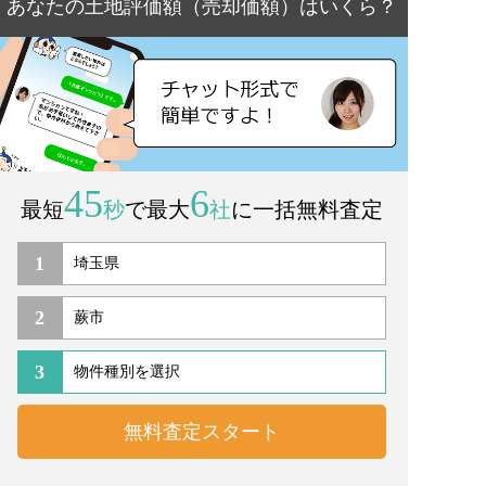
あなたの土地評価額（売却価額）はいくら？
45
6
最短
秒
で最大
社
に一括無料査定
1
2
3