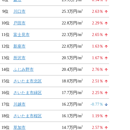
2
9位
川口市
25.3万円/m
2.63％
2
10位
戸田市
22.8万円/m
2.29％
2
11位
富士見市
22.3万円/m
2.65％
2
12位
新座市
22.0万円/m
1.63％
2
13位
所沢市
20.5万円/m
1.67％
2
14位
ふじみ野市
20.4万円/m
2.76％
2
15位
さいたま市北区
18.0万円/m
2.51％
2
16位
さいたま市緑区
17.7万円/m
2.25％
2
17位
川越市
16.2万円/m
-0.77％
2
18位
さいたま市桜区
16.1万円/m
1.19％
2
19位
草加市
14.7万円/m
2.57％