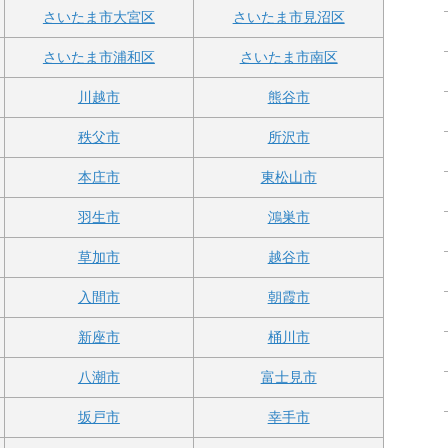
さいたま市大宮区
さいたま市見沼区
さいたま市浦和区
さいたま市南区
川越市
熊谷市
秩父市
所沢市
本庄市
東松山市
羽生市
鴻巣市
草加市
越谷市
入間市
朝霞市
新座市
桶川市
八潮市
富士見市
坂戸市
幸手市