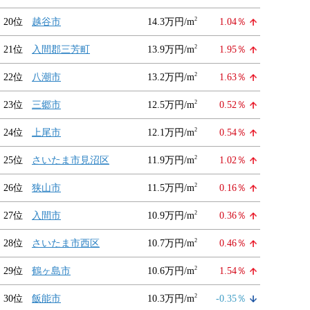
2
20位
越谷市
14.3万円/m
1.04％
2
21位
入間郡三芳町
13.9万円/m
1.95％
2
22位
八潮市
13.2万円/m
1.63％
2
23位
三郷市
12.5万円/m
0.52％
2
24位
上尾市
12.1万円/m
0.54％
2
25位
さいたま市見沼区
11.9万円/m
1.02％
2
26位
狭山市
11.5万円/m
0.16％
2
27位
入間市
10.9万円/m
0.36％
2
28位
さいたま市西区
10.7万円/m
0.46％
2
29位
鶴ヶ島市
10.6万円/m
1.54％
2
30位
飯能市
10.3万円/m
-0.35％