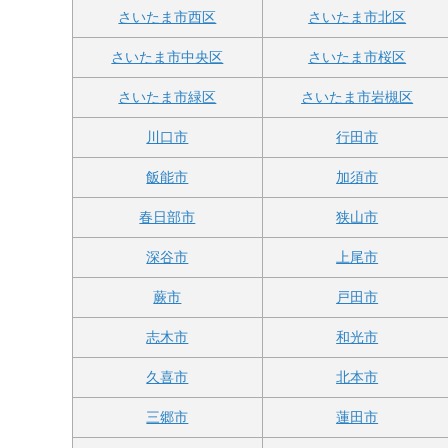
さいたま市西区
さいたま市北区
さいたま市中央区
さいたま市桜区
さいたま市緑区
さいたま市岩槻区
川口市
行田市
飯能市
加須市
春日部市
狭山市
深谷市
上尾市
蕨市
戸田市
志木市
和光市
久喜市
北本市
三郷市
蓮田市