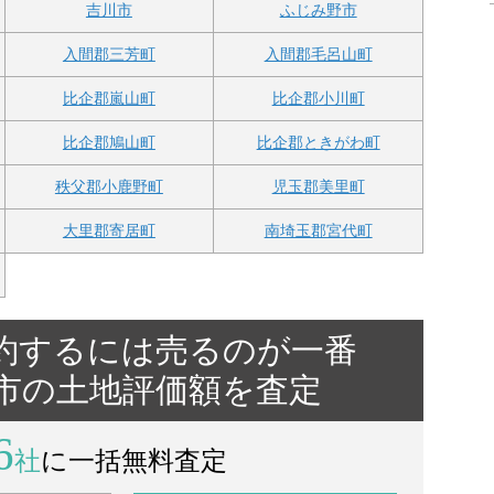
吉川市
ふじみ野市
入間郡三芳町
入間郡毛呂山町
比企郡嵐山町
比企郡小川町
比企郡鳩山町
比企郡ときがわ町
秩父郡小鹿野町
児玉郡美里町
大里郡寄居町
南埼玉郡宮代町
約するには売るのが一番
蕨市の土地評価額を査定
6
社
に一括無料査定