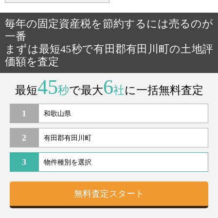
毎年の固定資産税を節約するには売るのが
一番
まずは最短45秒で有田郡有田川町の土地評
価額を査定
45
6
最短
秒
で最大
社
に一括無料査定
1
2
3