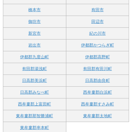
橋本市
有田市
御坊市
田辺市
新宮市
紀の川市
岩出市
伊都郡かつらぎ町
伊都郡九度山町
伊都郡高野町
有田郡湯浅町
有田郡有田川町
日高郡美浜町
日高郡由良町
日高郡みなべ町
西牟婁郡白浜町
西牟婁郡上富田町
西牟婁郡すさみ町
東牟婁郡那智勝浦町
東牟婁郡太地町
東牟婁郡串本町