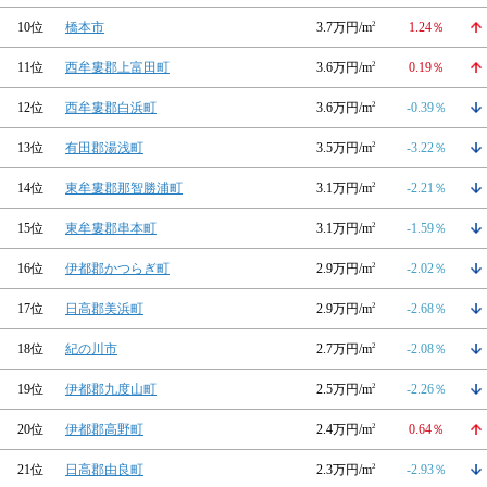
10位
橋本市
3.7万円/m
2
1.24％
11位
西牟婁郡上富田町
3.6万円/m
2
0.19％
12位
西牟婁郡白浜町
3.6万円/m
2
-0.39％
13位
有田郡湯浅町
3.5万円/m
2
-3.22％
14位
東牟婁郡那智勝浦町
3.1万円/m
2
-2.21％
15位
東牟婁郡串本町
3.1万円/m
2
-1.59％
16位
伊都郡かつらぎ町
2.9万円/m
2
-2.02％
17位
日高郡美浜町
2.9万円/m
2
-2.68％
18位
紀の川市
2.7万円/m
2
-2.08％
19位
伊都郡九度山町
2.5万円/m
2
-2.26％
20位
伊都郡高野町
2.4万円/m
2
0.64％
21位
日高郡由良町
2.3万円/m
2
-2.93％