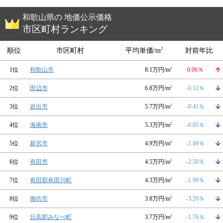
和歌山県の 地価公示価格
市区町村ランキング
2
順位
市区町村
平均単価/m
対前年比
1位
和歌山市
8.1万円/m
2
0.06％
2位
田辺市
6.8万円/m
2
-0.12％
3位
岩出市
5.7万円/m
2
-0.41％
4位
海南市
5.3万円/m
2
-0.05％
5位
新宮市
4.9万円/m
2
-1.49％
6位
有田市
4.5万円/m
2
-2.50％
7位
有田郡有田川町
4.3万円/m
2
-1.99％
8位
御坊市
3.8万円/m
2
-3.20％
9位
日高郡みなべ町
3.7万円/m
2
-1.76％