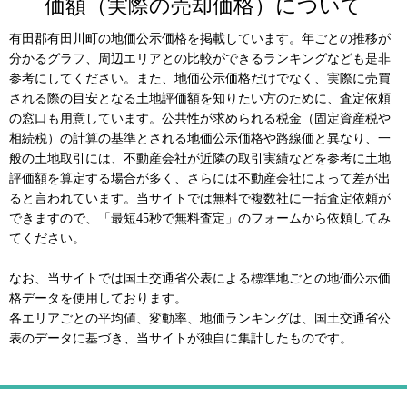
価額（実際の売却価格）について
有田郡有田川町の地価公示価格を掲載しています。年ごとの推移が
分かるグラフ、周辺エリアとの比較ができるランキングなども是非
参考にしてください。また、地価公示価格だけでなく、実際に売買
される際の目安となる土地評価額を知りたい方のために、査定依頼
の窓口も用意しています。公共性が求められる税金（固定資産税や
相続税）の計算の基準とされる地価公示価格や路線価と異なり、一
般の土地取引には、不動産会社が近隣の取引実績などを参考に土地
評価額を算定する場合が多く、さらには不動産会社によって差が出
ると言われています。当サイトでは無料で複数社に一括査定依頼が
できますので、「最短45秒で無料査定」のフォームから依頼してみ
てください。
なお、当サイトでは国土交通省公表による標準地ごとの地価公示価
格データを使用しております。
各エリアごとの平均値、変動率、地価ランキングは、国土交通省公
表のデータに基づき、当サイトが独自に集計したものです。