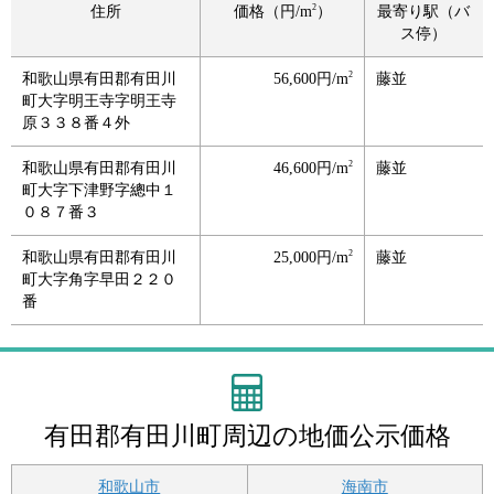
2
住所
価格（円/m
）
最寄り駅（バ
ス停）
2
和歌山県有田郡有田川
56,600円/m
藤並
町大字明王寺字明王寺
原３３８番４外
2
和歌山県有田郡有田川
46,600円/m
藤並
町大字下津野字總中１
０８７番３
2
和歌山県有田郡有田川
25,000円/m
藤並
町大字角字早田２２０
番
有田郡有田川町周辺の地価公示価格
和歌山市
海南市