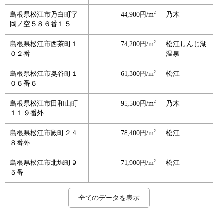
2
島根県松江市乃白町字
44,900円/m
乃木
岡ノ空５８６番１５
2
島根県松江市西茶町１
74,200円/m
松江しんじ湖
０２番
温泉
2
島根県松江市奥谷町１
61,300円/m
松江
０６番６
2
島根県松江市田和山町
95,500円/m
乃木
１１９番外
2
島根県松江市殿町２４
78,400円/m
松江
８番外
2
島根県松江市北堀町９
71,900円/m
松江
５番
2
2
2
2
2
2
2
2
2
2
2
2
2
2
2
2
2
2
2
2
2
2
2
2
2
2
2
2
2
2
2
2
2
2
2
2
島根県松江市浜乃木１
島根県松江市東本町１
島根県松江市天神町１
島根県松江市浜乃木６
島根県松江市法吉町字
島根県松江市母衣町１
島根県松江市竪町８１
島根県松江市南田町２
島根県松江市雑賀町字
島根県松江市大正町字
島根県松江市南田町１
島根県松江市朝日町字
島根県松江市朝日町字
島根県松江市上乃木５
島根県松江市学園２－
島根県松江市学園南１
島根県松江市西川津町
島根県松江市大庭町字
島根県松江市東朝日町
島根県松江市西津田３
島根県松江市西津田３
島根県松江市古志原５
島根県松江市東津田町
島根県松江市山代町字
島根県松江市西尾町字
島根県松江市東津田町
島根県松江市矢田町２
島根県松江市青葉台９
島根県松江市竹矢町字
島根県松江市八幡町字
島根県松江市東出雲町
島根県松江市富士見町
島根県松江市錦新町７
島根県松江市東出雲町
島根県松江市東出雲町
島根県松江市東出雲町
167,000円/m
113,000円/m
45,000円/m
87,300円/m
84,900円/m
73,500円/m
45,600円/m
80,400円/m
62,600円/m
81,000円/m
56,000円/m
79,700円/m
69,500円/m
58,000円/m
83,500円/m
80,900円/m
55,200円/m
39,600円/m
64,000円/m
55,400円/m
90,500円/m
51,500円/m
46,500円/m
49,000円/m
28,100円/m
51,700円/m
22,700円/m
33,500円/m
21,500円/m
35,100円/m
35,300円/m
14,400円/m
41,300円/m
33,900円/m
15,800円/m
23,400円/m
乃木
松江
松江
乃木
松江
松江
松江
松江
松江
松江
松江
松江
松江
松江
松江
松江
松江
松江
松江
松江
松江
松江
松江
松江
松江
松江
松江
松江
東松江
東松江
揖屋
東松江
揖屋
揖屋
揖屋
揖屋
全てのデータを表示
－２４－１４
丁目３３番１
３４番
－４－５０
二反田２３６番１３
７７番１外
番
５番１外
３丁目５０７番３外
伊勢宮４４９番２外
２４番２１４
伊勢宮４７６番７
伊勢宮４７０番１外
－１４－１３
２１－２８
－１４－２９
７４８番８３
北原１１４６番１８
字小浜２２０番７
－２５－２７
－１－１０
－１１－２３
字根屋２２５２番４
鍛冶屋４２５番６
梅母１５３２番５８
字宮原８８０番３
５０番８７
－１９
上竹矢４８番１
休免１０番４外
出雲郷字郡屋敷４１１
３番１３外
－７－３
揖屋字町並９８９番
揖屋字横枕２４６７番
下意東字蛇ノ堀７６５
番１
６
番４