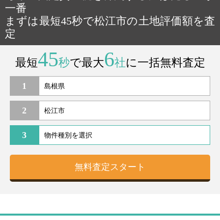
一番
まずは最短45秒で松江市の土地評価額を査
定
45
6
最短
秒
で最大
社
に一括無料査定
1
2
3