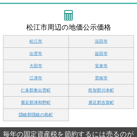
松江市周辺の地価公示価格
松江市
浜田市
出雲市
益田市
大田市
安来市
江津市
雲南市
仁多郡奥出雲町
邑智郡川本町
鹿足郡津和野町
鹿足郡吉賀町
隠岐郡隠岐の島町
毎年の固定資産税を節約するには売るのが