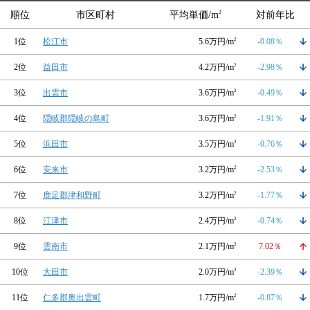
2
順位
市区町村
平均単価/m
対前年比
1位
松江市
5.6万円/m
2
-0.08％
2位
益田市
4.2万円/m
2
-2.98％
3位
出雲市
3.6万円/m
2
-0.49％
4位
隠岐郡隠岐の島町
3.6万円/m
2
-1.91％
5位
浜田市
3.5万円/m
2
-0.76％
6位
安来市
3.2万円/m
2
-2.53％
7位
鹿足郡津和野町
3.2万円/m
2
-1.77％
8位
江津市
2.4万円/m
2
-0.74％
9位
雲南市
2.1万円/m
2
7.02％
10位
大田市
2.0万円/m
2
-2.39％
11位
仁多郡奥出雲町
1.7万円/m
2
-0.87％