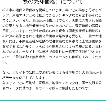
際の売却価格）について
松江市の地価公示価格を掲載しています。年ごとの推移が分かるグ
ラフ、周辺エリアとの比較ができるランキングなども是非参考にし
てください。また、地価公示価格だけでなく、実際に売買される際
の目安となる土地評価額を知りたい方のために、査定依頼の窓口も
用意しています。公共性が求められる税金（固定資産税や相続税）
の計算の基準とされる地価公示価格や路線価と異なり、一般の土地
取引には、不動産会社が近隣の取引実績などを参考に土地評価額を
算定する場合が多く、さらには不動産会社によって差が出ると言わ
れています。当サイトでは無料で複数社に一括査定依頼ができます
ので、「最短45秒で無料査定」のフォームから依頼してみてくださ
い。
なお、当サイトでは国土交通省公表による標準地ごとの地価公示価
格データを使用しております。
各エリアごとの平均値、変動率、地価ランキングは、国土交通省公
表のデータに基づき、当サイトが独自に集計したものです。