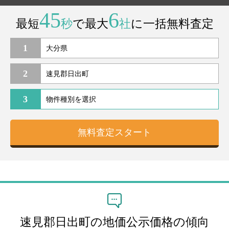
45
6
最短
秒
で最大
社
に一括無料査定
1
2
3
速見郡日出町の地価公示価格の傾向