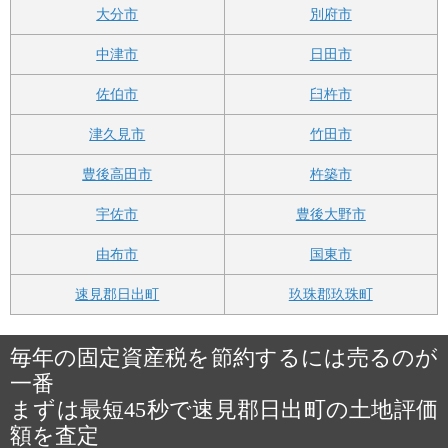
大分市
別府市
中津市
日田市
佐伯市
臼杵市
津久見市
竹田市
豊後高田市
杵築市
宇佐市
豊後大野市
由布市
国東市
速見郡日出町
玖珠郡玖珠町
毎年の固定資産税を節約するには売るのが
一番
まずは最短45秒で速見郡日出町の土地評価
額を査定