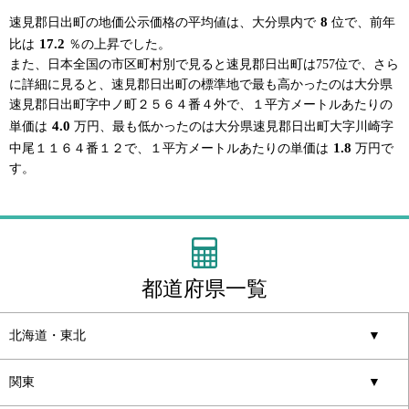
8
速見郡日出町の地価公示価格の平均値は、大分県内で
位で、前年
17.2
比は
％の上昇でした。
また、日本全国の市区町村別で見ると速見郡日出町は757位で、さら
に詳細に見ると、速見郡日出町の標準地で最も高かったのは大分県
速見郡日出町字中ノ町２５６４番４外で、１平方メートルあたりの
4.0
単価は
万円、最も低かったのは大分県速見郡日出町大字川崎字
1.8
中尾１１６４番１２で、１平方メートルあたりの単価は
万円で
す。
都道府県一覧
北海道・東北
▼
関東
▼