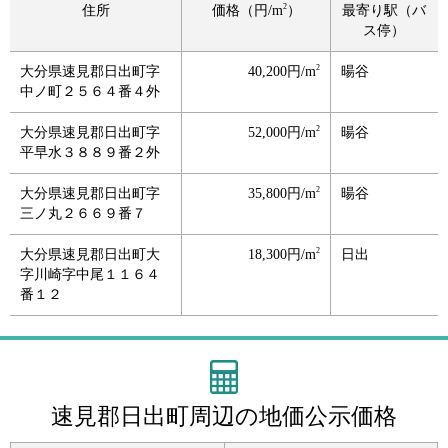
2
住所
価格（円/m
）
最寄り駅（バ
ス停）
2
大分県速見郡日出町字
40,200円/m
暘谷
中ノ町２５６４番４外
2
大分県速見郡日出町字
52,000円/m
暘谷
平早水３８８９番２外
2
大分県速見郡日出町字
35,800円/m
暘谷
三ノ丸２６６９番７
2
大分県速見郡日出町大
18,300円/m
日出
字川崎字中尾１１６４
番１２
速見郡日出町周辺の地価公示価格