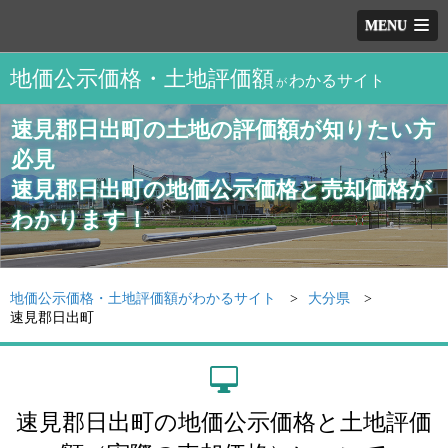
MENU
地価公示価格・土地評価額
わかるサイト
が
速見郡日出町の土地の評価額が知りたい方
必見
速見郡日出町の地価公示価格と売却価格が
わかります！
地価公示価格・土地評価額がわかるサイト
大分県
速見郡日出町
速見郡日出町の地価公示価格と土地評価