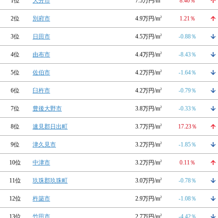
1位
大分市
7.5万円/m
8.40％
2位
別府市
4.9万円/m
2
1.21％
3位
日田市
4.5万円/m
2
-0.88％
4位
由布市
4.4万円/m
2
-8.43％
5位
佐伯市
4.2万円/m
2
-1.64％
6位
臼杵市
4.2万円/m
2
-0.79％
7位
豊後大野市
3.8万円/m
2
-0.33％
8位
速見郡日出町
3.7万円/m
2
17.23％
9位
津久見市
3.2万円/m
2
-1.85％
10位
中津市
3.2万円/m
2
0.11％
11位
玖珠郡玖珠町
3.0万円/m
2
-0.78％
12位
杵築市
2.9万円/m
2
-1.08％
13位
竹田市
2.7万円/m
2
-4.42％