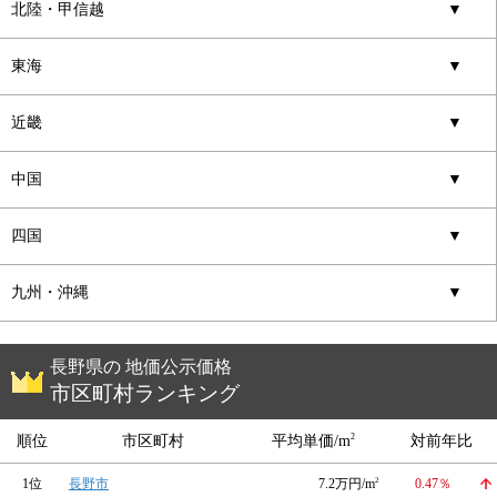
北陸・甲信越
▼
東海
▼
近畿
▼
中国
▼
四国
▼
九州・沖縄
▼
長野県の 地価公示価格
市区町村ランキング
2
順位
市区町村
平均単価/m
対前年比
1位
長野市
7.2万円/m
2
0.47％