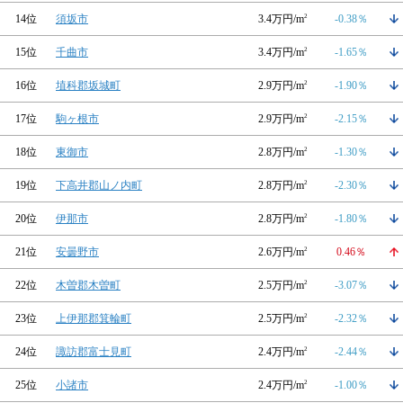
14位
須坂市
3.4万円/m
2
-0.38％
15位
千曲市
3.4万円/m
2
-1.65％
16位
埴科郡坂城町
2.9万円/m
2
-1.90％
17位
駒ヶ根市
2.9万円/m
2
-2.15％
18位
東御市
2.8万円/m
2
-1.30％
19位
下高井郡山ノ内町
2.8万円/m
2
-2.30％
20位
伊那市
2.8万円/m
2
-1.80％
21位
安曇野市
2.6万円/m
2
0.46％
22位
木曽郡木曽町
2.5万円/m
2
-3.07％
23位
上伊那郡箕輪町
2.5万円/m
2
-2.32％
24位
諏訪郡富士見町
2.4万円/m
2
-2.44％
25位
小諸市
2.4万円/m
2
-1.00％