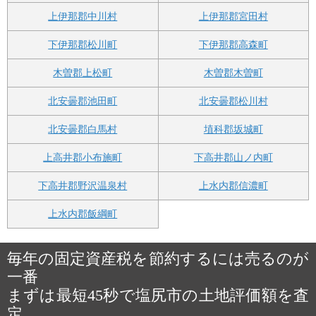
上伊那郡中川村
上伊那郡宮田村
下伊那郡松川町
下伊那郡高森町
木曽郡上松町
木曽郡木曽町
北安曇郡池田町
北安曇郡松川村
北安曇郡白馬村
埴科郡坂城町
上高井郡小布施町
下高井郡山ノ内町
下高井郡野沢温泉村
上水内郡信濃町
上水内郡飯綱町
毎年の固定資産税を節約するには売るのが
一番
まずは最短45秒で塩尻市の土地評価額を査
定