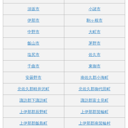
須坂市
小諸市
伊那市
駒ヶ根市
中野市
大町市
飯山市
茅野市
塩尻市
佐久市
千曲市
東御市
安曇野市
南佐久郡小海町
北佐久郡軽井沢町
北佐久郡御代田町
諏訪郡下諏訪町
諏訪郡富士見町
上伊那郡辰野町
上伊那郡箕輪町
上伊那郡飯島町
上伊那郡南箕輪村