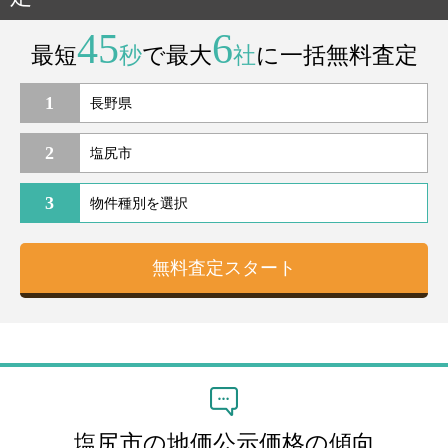
45
6
最短
秒
で最大
社
に一括無料査定
1
2
3
塩尻市の地価公示価格の傾向