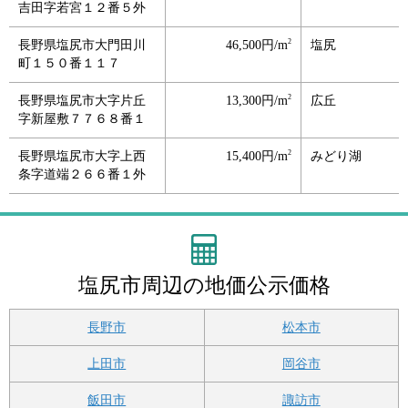
吉田字若宮１２番５外
2
長野県塩尻市大門田川
46,500円/m
塩尻
町１５０番１１７
2
長野県塩尻市大字片丘
13,300円/m
広丘
字新屋敷７７６８番１
2
長野県塩尻市大字上西
15,400円/m
みどり湖
条字道端２６６番１外
塩尻市周辺の地価公示価格
長野市
松本市
上田市
岡谷市
飯田市
諏訪市