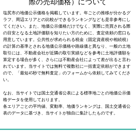
際の売却価格）について
塩尻市の地価公示価格を掲載しています。年ごとの推移が分かるグ
ラフ、周辺エリアとの比較ができるランキングなども是非参考にし
てください。また、地価公示価格だけでなく、実際に売買される際
の目安となる土地評価額を知りたい方のために、査定依頼の窓口も
用意しています。公共性が求められる税金（固定資産税や相続税）
の計算の基準とされる地価公示価格や路線価と異なり、一般の土地
取引には、不動産会社が近隣の取引実績などを参考に土地評価額を
算定する場合が多く、さらには不動産会社によって差が出ると言わ
れています。当サイトでは無料で複数社に一括査定依頼ができます
ので、「最短45秒で無料査定」のフォームから依頼してみてくださ
い。
なお、当サイトでは国土交通省公表による標準地ごとの地価公示価
格データを使用しております。
各エリアごとの平均値、変動率、地価ランキングは、国土交通省公
表のデータに基づき、当サイトが独自に集計したものです。