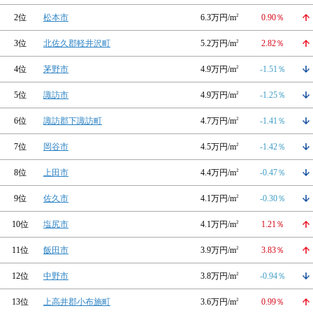
2位
松本市
6.3万円/m
2
0.90％
3位
北佐久郡軽井沢町
5.2万円/m
2
2.82％
4位
茅野市
4.9万円/m
2
-1.51％
5位
諏訪市
4.9万円/m
2
-1.25％
6位
諏訪郡下諏訪町
4.7万円/m
2
-1.41％
7位
岡谷市
4.5万円/m
2
-1.42％
8位
上田市
4.4万円/m
2
-0.47％
9位
佐久市
4.1万円/m
2
-0.30％
10位
塩尻市
4.1万円/m
2
1.21％
11位
飯田市
3.9万円/m
2
3.83％
12位
中野市
3.8万円/m
2
-0.94％
13位
上高井郡小布施町
3.6万円/m
2
0.99％