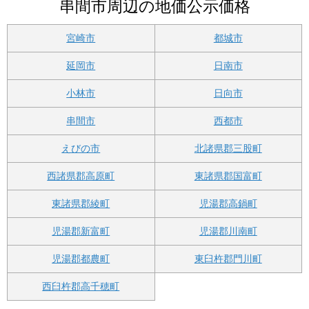
串間市周辺の地価公示価格
宮崎市
都城市
延岡市
日南市
小林市
日向市
串間市
西都市
えびの市
北諸県郡三股町
西諸県郡高原町
東諸県郡国富町
東諸県郡綾町
児湯郡高鍋町
児湯郡新富町
児湯郡川南町
児湯郡都農町
東臼杵郡門川町
西臼杵郡高千穂町