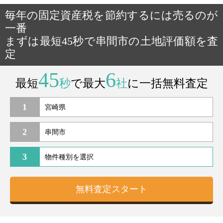
毎年の固定資産税を節約するには売るのが
一番
まずは最短45秒で串間市の土地評価額を査
定
45
6
最短
秒
で最大
社
に一括無料査定
1
2
3