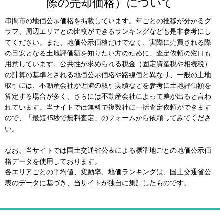
際の売却価格）について
串間市の地価公示価格を掲載しています。年ごとの推移が分かるグ
ラフ、周辺エリアとの比較ができるランキングなども是非参考にし
てください。また、地価公示価格だけでなく、実際に売買される際
の目安となる土地評価額を知りたい方のために、査定依頼の窓口も
用意しています。公共性が求められる税金（固定資産税や相続税）
の計算の基準とされる地価公示価格や路線価と異なり、一般の土地
取引には、不動産会社が近隣の取引実績などを参考に土地評価額を
算定する場合が多く、さらには不動産会社によって差が出ると言わ
れています。当サイトでは無料で複数社に一括査定依頼ができます
ので、「最短45秒で無料査定」のフォームから依頼してみてくださ
い。
なお、当サイトでは国土交通省公表による標準地ごとの地価公示価
格データを使用しております。
各エリアごとの平均値、変動率、地価ランキングは、国土交通省公
表のデータに基づき、当サイトが独自に集計したものです。