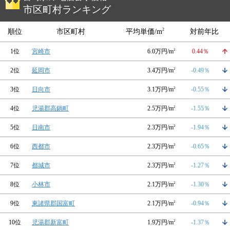
市区町村ランキング
2
順位
市区町村
平均単価/m
対前年比
1位
宮崎市
6.0万円/m
2
0.44％
2位
延岡市
3.4万円/m
2
-0.49％
3位
日向市
3.1万円/m
2
-0.55％
4位
児湯郡高鍋町
2.5万円/m
2
-1.55％
5位
日南市
2.3万円/m
2
-1.94％
6位
西都市
2.3万円/m
2
-0.65％
7位
都城市
2.3万円/m
2
-1.27％
8位
小林市
2.1万円/m
2
-1.30％
9位
東諸県郡国富町
2.1万円/m
2
-0.94％
10位
児湯郡新富町
1.9万円/m
2
-1.37％