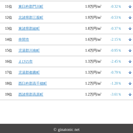
11位
東臼杵郡門川町
1.9万円/m
2
-0.32％
12位
北諸県郡三股町
1.9万円/m
2
-0.53％
13位
東諸県郡綾町
1.8万円/m
2
-0.37％
14位
串間市
1.6万円/m
2
-2.15％
15位
児湯郡川南町
1.4万円/m
2
-0.95％
16位
えびの市
1.3万円/m
2
-2.45％
17位
児湯郡都農町
1.3万円/m
2
-0.79％
18位
西臼杵郡高千穂町
1.2万円/m
2
-1.20％
19位
西諸県郡高原町
1.2万円/m
2
-3.61％
© ginatonic.net