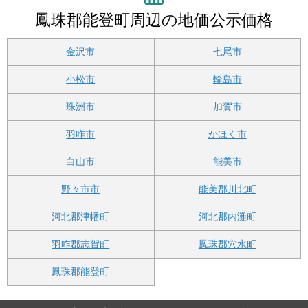
鳳珠郡能登町周辺の地価公示価格
金沢市
七尾市
小松市
輪島市
珠洲市
加賀市
羽咋市
かほく市
白山市
能美市
野々市市
能美郡川北町
河北郡津幡町
河北郡内灘町
羽咋郡志賀町
鳳珠郡穴水町
鳳珠郡能登町