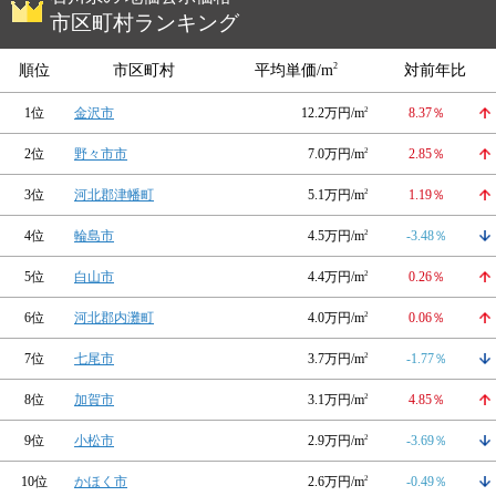
市区町村ランキング
2
順位
市区町村
平均単価/m
対前年比
1位
金沢市
12.2万円/m
2
8.37％
2位
野々市市
7.0万円/m
2
2.85％
3位
河北郡津幡町
5.1万円/m
2
1.19％
4位
輪島市
4.5万円/m
2
-3.48％
5位
白山市
4.4万円/m
2
0.26％
6位
河北郡内灘町
4.0万円/m
2
0.06％
7位
七尾市
3.7万円/m
2
-1.77％
8位
加賀市
3.1万円/m
2
4.85％
9位
小松市
2.9万円/m
2
-3.69％
10位
かほく市
2.6万円/m
2
-0.49％