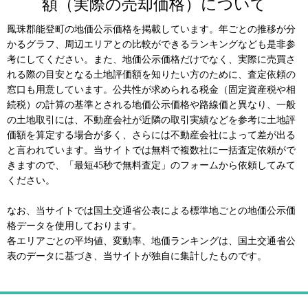
額（実際の売却価格）について
鳳珠郡能登町の地価公示価格を掲載しています。年ごとの推移が分
かるグラフ、周辺エリアとの比較ができるランキングなども是非参
考にしてください。また、地価公示価格だけでなく、実際に売買さ
れる際の目安となる土地評価額を知りたい方のために、査定依頼の
窓口も用意しています。公共性が求められる税金（固定資産税や相
続税）の計算の基準とされる地価公示価格や路線価と異なり、一般
の土地取引には、不動産会社が近隣の取引実績などを参考に土地評
価額を算定する場合が多く、さらには不動産会社によって差が出る
と言われています。当サイトでは無料で複数社に一括査定依頼がで
きますので、「最短45秒で無料査定」のフォームから依頼してみて
ください。
なお、当サイトでは国土交通省公表による標準地ごとの地価公示価
格データを使用しております。
各エリアごとの平均値、変動率、地価ランキングは、国土交通省公
表のデータに基づき、当サイトが独自に集計したものです。