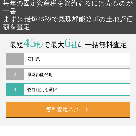
毎年の固定資産税を節約するには売るのが
一番
まずは最短45秒で鳳珠郡能登町の土地評価
額を査定
45
6
最短
秒
で最大
社
に一括無料査定
1
2
3