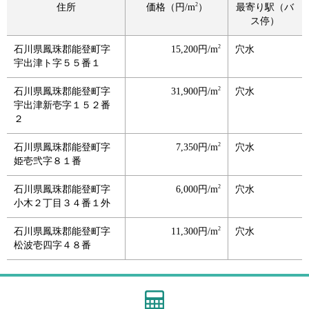
2
住所
価格（円/m
）
最寄り駅（バ
ス停）
2
石川県鳳珠郡能登町字
15,200円/m
穴水
宇出津ト字５５番１
2
石川県鳳珠郡能登町字
31,900円/m
穴水
宇出津新壱字１５２番
２
2
石川県鳳珠郡能登町字
7,350円/m
穴水
姫壱弐字８１番
2
石川県鳳珠郡能登町字
6,000円/m
穴水
小木２丁目３４番１外
2
石川県鳳珠郡能登町字
11,300円/m
穴水
松波壱四字４８番