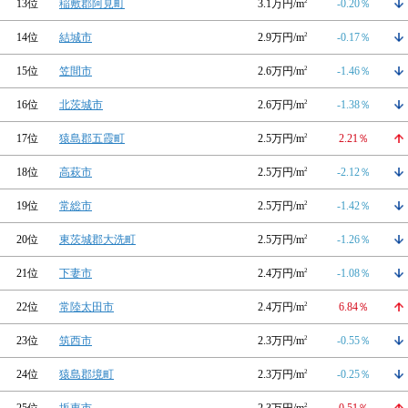
13位
稲敷郡阿見町
3.1万円/m
2
-0.20％
14位
結城市
2.9万円/m
2
-0.17％
15位
笠間市
2.6万円/m
2
-1.46％
16位
北茨城市
2.6万円/m
2
-1.38％
17位
猿島郡五霞町
2.5万円/m
2
2.21％
18位
高萩市
2.5万円/m
2
-2.12％
19位
常総市
2.5万円/m
2
-1.42％
20位
東茨城郡大洗町
2.5万円/m
2
-1.26％
21位
下妻市
2.4万円/m
2
-1.08％
22位
常陸太田市
2.4万円/m
2
6.84％
23位
筑西市
2.3万円/m
2
-0.55％
24位
猿島郡境町
2.3万円/m
2
-0.25％
2