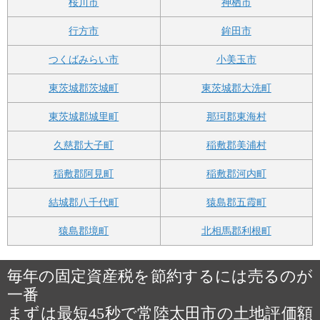
桜川市
神栖市
行方市
鉾田市
つくばみらい市
小美玉市
東茨城郡茨城町
東茨城郡大洗町
東茨城郡城里町
那珂郡東海村
久慈郡大子町
稲敷郡美浦村
稲敷郡阿見町
稲敷郡河内町
結城郡八千代町
猿島郡五霞町
猿島郡境町
北相馬郡利根町
毎年の固定資産税を節約するには売るのが
一番
まずは最短45秒で常陸太田市の土地評価額