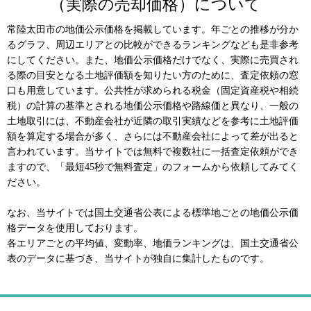
（実際の売却価格）について
常陸太田市の地価公示価格を掲載しています。年ごとの推移が分か
るグラフ、周辺エリアとの比較ができるランキングなども是非参考
にしてください。また、地価公示価格だけでなく、実際に売買され
る際の目安となる土地評価額を知りたい方のために、査定依頼の窓
口も用意しています。公共性が求められる税金（固定資産税や相続
税）の計算の基準とされる地価公示価格や路線価と異なり、一般の
土地取引には、不動産会社が近隣の取引実績などを参考に土地評価
額を算定する場合が多く、さらには不動産会社によって差が出ると
言われています。当サイトでは無料で複数社に一括査定依頼ができ
ますので、「最短45秒で無料査定」のフォームから依頼してみてく
ださい。
なお、当サイトでは国土交通省公表による標準地ごとの地価公示価
格データを使用しております。
各エリアごとの平均値、変動率、地価ランキングは、国土交通省公
表のデータに基づき、当サイトが独自に集計したものです。