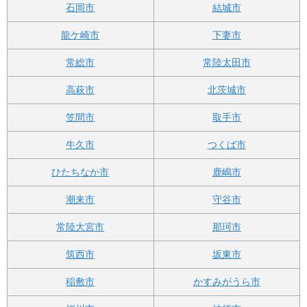
石岡市
結城市
龍ケ崎市
下妻市
常総市
常陸太田市
高萩市
北茨城市
笠間市
取手市
牛久市
つくば市
ひたちなか市
鹿嶋市
潮来市
守谷市
常陸大宮市
那珂市
筑西市
坂東市
稲敷市
かすみがうら市