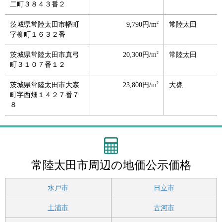
二町３８４３番２
2
茨城県常陸太田市幡町
9,790円/m
常陸太田
字柳町１６３２番
2
茨城県常陸太田市真弓
20,300円/m
常陸太田
町３１０７番１２
2
茨城県常陸太田市大森
23,800円/m
大甕
町字西畑１４２７番７
８
常陸太田市周辺の地価公示価格
水戸市
日立市
土浦市
古河市