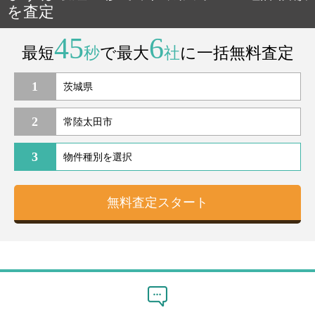
を査定
45
6
最短
秒
で最大
社
に一括無料査定
1
2
3