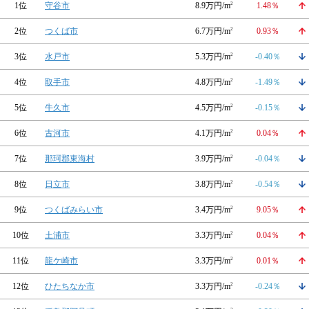
1位
守谷市
8.9万円/m
2
1.48％
2位
つくば市
6.7万円/m
2
0.93％
3位
水戸市
5.3万円/m
2
-0.40％
4位
取手市
4.8万円/m
2
-1.49％
5位
牛久市
4.5万円/m
2
-0.15％
6位
古河市
4.1万円/m
2
0.04％
7位
那珂郡東海村
3.9万円/m
2
-0.04％
8位
日立市
3.8万円/m
2
-0.54％
9位
つくばみらい市
3.4万円/m
2
9.05％
10位
土浦市
3.3万円/m
2
0.04％
11位
龍ケ崎市
3.3万円/m
2
0.01％
12位
ひたちなか市
3.3万円/m
2
-0.24％