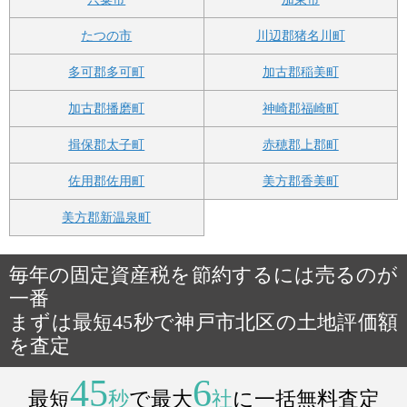
たつの市
川辺郡猪名川町
多可郡多可町
加古郡稲美町
加古郡播磨町
神崎郡福崎町
揖保郡太子町
赤穂郡上郡町
佐用郡佐用町
美方郡香美町
美方郡新温泉町
毎年の固定資産税を節約するには売るのが
一番
まずは最短45秒で神戸市北区の土地評価額
を査定
45
6
最短
秒
で最大
社
に一括無料査定