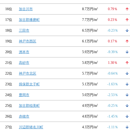
16位
加古川市
8.7万円/m
2
0.79％
17位
加古郡播磨町
7.7万円/m
2
0.23％
18位
三田市
6.5万円/m
2
-0.23％
19位
神戸市西区
6.1万円/m
2
0.17％
20位
洲本市
5.9万円/m
2
-9.39％
21位
高砂市
5.8万円/m
2
1.30％
22位
神戸市北区
5.7万円/m
2
-0.64％
23位
揖保郡太子町
5.1万円/m
2
-1.63％
24位
豊岡市
5.0万円/m
2
-2.53％
25位
加古郡稲美町
4.9万円/m
2
-0.25％
26位
赤穂市
4.8万円/m
2
-1.45％
27位
川辺郡猪名川町
4.3万円/m
2
-1.11％