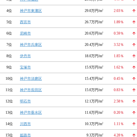
4位
神戸市東灘区
29.0万円/m
2
2.03％
5位
西宮市
26.7万円/m
2
1.89％
6位
尼崎市
20.6万円/m
2
0.59％
7位
神戸市兵庫区
20.4万円/m
2
3.52％
8位
伊丹市
18.0万円/m
2
1.85％
9位
宝塚市
15.9万円/m
2
1.62％
10位
神戸市須磨区
15.4万円/m
2
0.45％
11位
神戸市長田区
15.0万円/m
2
0.83％
12位
明石市
12.1万円/m
2
2.58％
13位
神戸市垂水区
11.6万円/m
2
0.20％
14位
川西市
10.3万円/m
2
1.11％
15位
姫路市
9.3万円/m
2
4.28％