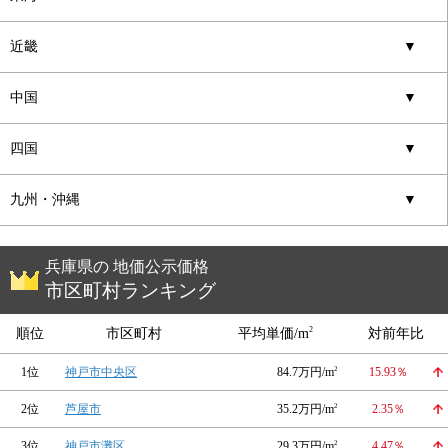
近畿
▼
中国
▼
四国
▼
九州・沖縄
▼
兵庫県の 地価公示価格
市区町村ランキング
2
順位
市区町村
平均単価/m
対前年比
1位
神戸市中央区
84.7万円/m
2
15.93％
2位
芦屋市
35.2万円/m
2
2.35％
3位
神戸市灘区
29.3万円/m
2
4.47％