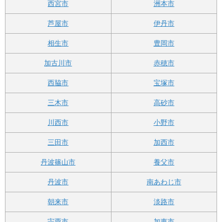
西宮市
洲本市
芦屋市
伊丹市
相生市
豊岡市
加古川市
赤穂市
西脇市
宝塚市
三木市
高砂市
川西市
小野市
三田市
加西市
丹波篠山市
養父市
丹波市
南あわじ市
朝来市
淡路市
宍粟市
加東市