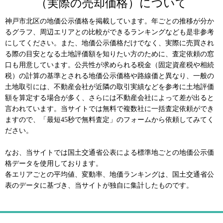
（実際の売却価格）について
神戸市北区の地価公示価格を掲載しています。年ごとの推移が分か
るグラフ、周辺エリアとの比較ができるランキングなども是非参考
にしてください。また、地価公示価格だけでなく、実際に売買され
る際の目安となる土地評価額を知りたい方のために、査定依頼の窓
口も用意しています。公共性が求められる税金（固定資産税や相続
税）の計算の基準とされる地価公示価格や路線価と異なり、一般の
土地取引には、不動産会社が近隣の取引実績などを参考に土地評価
額を算定する場合が多く、さらには不動産会社によって差が出ると
言われています。当サイトでは無料で複数社に一括査定依頼ができ
ますので、「最短45秒で無料査定」のフォームから依頼してみてく
ださい。
なお、当サイトでは国土交通省公表による標準地ごとの地価公示価
格データを使用しております。
各エリアごとの平均値、変動率、地価ランキングは、国土交通省公
表のデータに基づき、当サイトが独自に集計したものです。