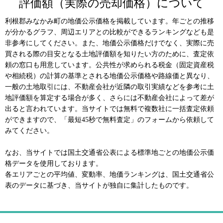
評価額（実際の売却価格）について
利根郡みなかみ町の地価公示価格を掲載しています。年ごとの推移
が分かるグラフ、周辺エリアとの比較ができるランキングなども是
非参考にしてください。また、地価公示価格だけでなく、実際に売
買される際の目安となる土地評価額を知りたい方のために、査定依
頼の窓口も用意しています。公共性が求められる税金（固定資産税
や相続税）の計算の基準とされる地価公示価格や路線価と異なり、
一般の土地取引には、不動産会社が近隣の取引実績などを参考に土
地評価額を算定する場合が多く、さらには不動産会社によって差が
出ると言われています。当サイトでは無料で複数社に一括査定依頼
ができますので、「最短45秒で無料査定」のフォームから依頼して
みてください。
なお、当サイトでは国土交通省公表による標準地ごとの地価公示価
格データを使用しております。
各エリアごとの平均値、変動率、地価ランキングは、国土交通省公
表のデータに基づき、当サイトが独自に集計したものです。