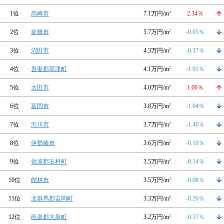
1位
高崎市
7.1万円/m
2
2.34％
2位
前橋市
5.7万円/m
2
-0.05％
3位
沼田市
4.3万円/m
2
-0.37％
4位
吾妻郡草津町
4.1万円/m
2
-1.91％
5位
太田市
4.0万円/m
2
1.06％
6位
富岡市
3.8万円/m
2
-1.04％
7位
渋川市
3.7万円/m
2
-1.46％
8位
伊勢崎市
3.6万円/m
2
-0.16％
9位
佐波郡玉村町
3.5万円/m
2
-0.14％
10位
館林市
3.5万円/m
2
-0.08％
11位
北群馬郡吉岡町
3.3万円/m
2
-0.20％
12位
邑楽郡大泉町
3.2万円/m
2
-0.37％