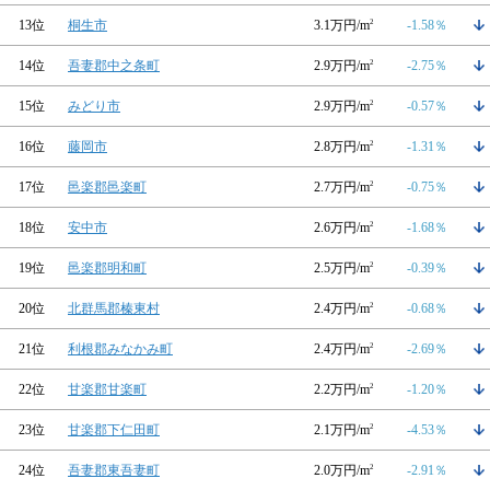
13位
桐生市
3.1万円/m
2
-1.58％
14位
吾妻郡中之条町
2.9万円/m
2
-2.75％
15位
みどり市
2.9万円/m
2
-0.57％
16位
藤岡市
2.8万円/m
2
-1.31％
17位
邑楽郡邑楽町
2.7万円/m
2
-0.75％
18位
安中市
2.6万円/m
2
-1.68％
19位
邑楽郡明和町
2.5万円/m
2
-0.39％
20位
北群馬郡榛東村
2.4万円/m
2
-0.68％
21位
利根郡みなかみ町
2.4万円/m
2
-2.69％
22位
甘楽郡甘楽町
2.2万円/m
2
-1.20％
23位
甘楽郡下仁田町
2.1万円/m
2
-4.53％
24位
吾妻郡東吾妻町
2.0万円/m
2
-2.91％