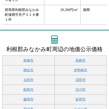
2
群馬県利根郡みなかみ
28,200円/m
後閑
町後閑字舟戸３１６番
１外
利根郡みなかみ町周辺の地価公示価格
前橋市
高崎市
桐生市
伊勢崎市
太田市
沼田市
館林市
渋川市
藤岡市
富岡市