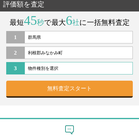
評価額を査定
45
6
最短
秒
で最大
社
に一括無料査定
1
2
3