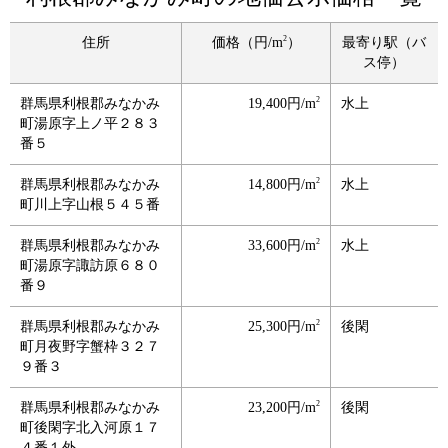
2
住所
価格（円/m
）
最寄り駅（バ
ス停）
2
群馬県利根郡みなかみ
19,400円/m
水上
町湯原字上ノ平２８３
番５
2
群馬県利根郡みなかみ
14,800円/m
水上
町川上字山根５４５番
2
群馬県利根郡みなかみ
33,600円/m
水上
町湯原字諏訪原６８０
番９
2
群馬県利根郡みなかみ
25,300円/m
後閑
町月夜野字蟹枠３２７
９番３
2
群馬県利根郡みなかみ
23,200円/m
後閑
町後閑字北入河原１７
４番１外