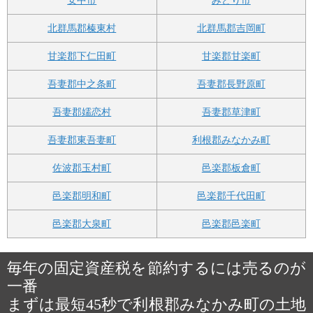
安中市
みどり市
北群馬郡榛東村
北群馬郡吉岡町
甘楽郡下仁田町
甘楽郡甘楽町
吾妻郡中之条町
吾妻郡長野原町
吾妻郡嬬恋村
吾妻郡草津町
吾妻郡東吾妻町
利根郡みなかみ町
佐波郡玉村町
邑楽郡板倉町
邑楽郡明和町
邑楽郡千代田町
邑楽郡大泉町
邑楽郡邑楽町
毎年の固定資産税を節約するには売るのが
一番
まずは最短45秒で利根郡みなかみ町の土地