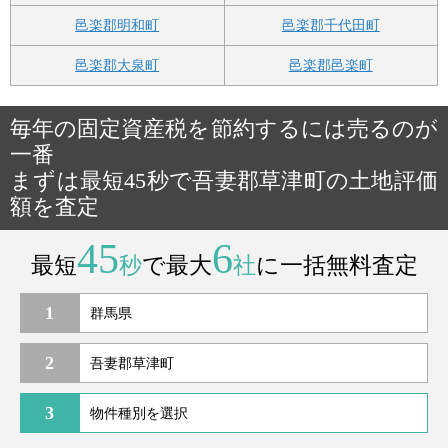
邑楽郡明和町
邑楽郡千代田町
邑楽郡大泉町
邑楽郡邑楽町
毎年の固定資産税を節約するには売るのが
一番
まずは最短45秒で吾妻郡草津町の土地評価
額を査定
45
6
最短
秒
で最大
社
に一括無料査定
1
2
3