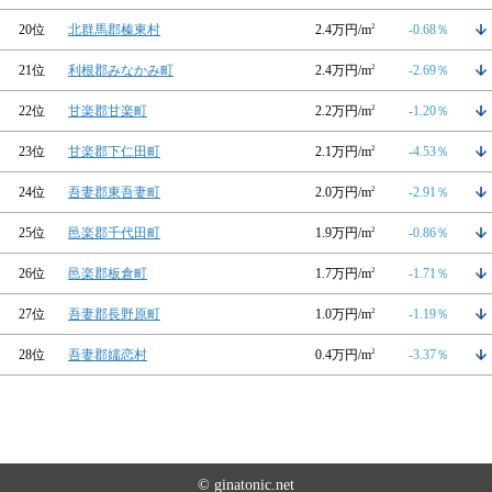
20位
北群馬郡榛東村
2.4万円/m
2
-0.68％
21位
利根郡みなかみ町
2.4万円/m
2
-2.69％
22位
甘楽郡甘楽町
2.2万円/m
2
-1.20％
23位
甘楽郡下仁田町
2.1万円/m
2
-4.53％
24位
吾妻郡東吾妻町
2.0万円/m
2
-2.91％
25位
邑楽郡千代田町
1.9万円/m
2
-0.86％
26位
邑楽郡板倉町
1.7万円/m
2
-1.71％
27位
吾妻郡長野原町
1.0万円/m
2
-1.19％
28位
吾妻郡嬬恋村
0.4万円/m
2
-3.37％
© ginatonic.net