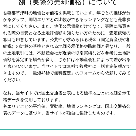
額（実際の売却価格）について
吾妻郡草津町の地価公示価格を掲載しています。年ごとの推移が分
かるグラフ、周辺エリアとの比較ができるランキングなども是非参
考にしてください。また、地価公示価格だけでなく、実際に売買さ
れる際の目安となる土地評価額を知りたい方のために、査定依頼の
窓口も用意しています。公共性が求められる税金（固定資産税や相
続税）の計算の基準とされる地価公示価格や路線価と異なり、一般
の土地取引には、不動産会社が近隣の取引実績などを参考に土地評
価額を算定する場合が多く、さらには不動産会社によって差が出る
と言われています。当サイトでは無料で複数社に一括査定依頼がで
きますので、「最短45秒で無料査定」のフォームから依頼してみて
ください。
なお、当サイトでは国土交通省公表による標準地ごとの地価公示価
格データを使用しております。
各エリアごとの平均値、変動率、地価ランキングは、国土交通省公
表のデータに基づき、当サイトが独自に集計したものです。