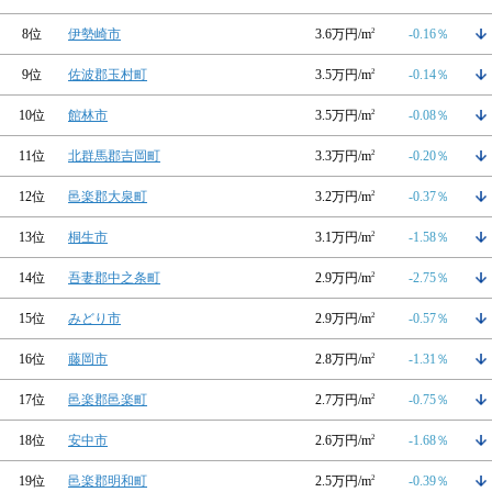
8位
伊勢崎市
3.6万円/m
2
-0.16％
9位
佐波郡玉村町
3.5万円/m
2
-0.14％
10位
館林市
3.5万円/m
2
-0.08％
11位
北群馬郡吉岡町
3.3万円/m
2
-0.20％
12位
邑楽郡大泉町
3.2万円/m
2
-0.37％
13位
桐生市
3.1万円/m
2
-1.58％
14位
吾妻郡中之条町
2.9万円/m
2
-2.75％
15位
みどり市
2.9万円/m
2
-0.57％
16位
藤岡市
2.8万円/m
2
-1.31％
17位
邑楽郡邑楽町
2.7万円/m
2
-0.75％
18位
安中市
2.6万円/m
2
-1.68％
19位
邑楽郡明和町
2.5万円/m
2
-0.39％