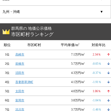
九州・沖縄
▼
群馬県の 地価公示価格
市区町村ランキング
2
順位
市区町村
平均単価/m
対前年比
1位
高崎市
7.1万円/m
2
2.34％
2位
前橋市
5.7万円/m
2
-0.05％
3位
沼田市
4.3万円/m
2
-0.37％
4位
吾妻郡草津町
4.1万円/m
2
-1.91％
5位
太田市
4.0万円/m
2
1.06％
6位
富岡市
3.8万円/m
2
-1.04％
7位
渋川市
3.7万円/m
2
-1.46％