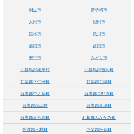
桐生市
伊勢崎市
太田市
沼田市
館林市
渋川市
藤岡市
富岡市
安中市
みどり市
北群馬郡榛東村
北群馬郡吉岡町
甘楽郡下仁田町
甘楽郡甘楽町
吾妻郡中之条町
吾妻郡長野原町
吾妻郡嬬恋村
吾妻郡草津町
吾妻郡東吾妻町
利根郡みなかみ町
佐波郡玉村町
邑楽郡板倉町