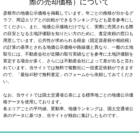
際の売却価格）について
彦根市の地価公示価格を掲載しています。年ごとの推移が分かるグ
ラフ、周辺エリアとの比較ができるランキングなども是非参考にし
てください。また、地価公示価格だけでなく、実際に売買される際
の目安となる土地評価額を知りたい方のために、査定依頼の窓口も
用意しています。公共性が求められる税金（固定資産税や相続税）
の計算の基準とされる地価公示価格や路線価と異なり、一般の土地
取引には、不動産会社が近隣の取引実績などを参考に土地評価額を
算定する場合が多く、さらには不動産会社によって差が出ると言わ
れています。当サイトでは無料で複数社に一括査定依頼ができます
ので、「最短45秒で無料査定」のフォームから依頼してみてくださ
い。
なお、当サイトでは国土交通省公表による標準地ごとの地価公示価
格データを使用しております。
各エリアごとの平均値、変動率、地価ランキングは、国土交通省公
表のデータに基づき、当サイトが独自に集計したものです。