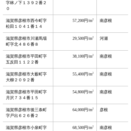
字林ノ下１３９２番２
０
2
滋賀県彦根市西今町字
57,200円/m
南彦根
松田１０４１番１４
2
滋賀県彦根市川瀬馬場
29,500円/m
河瀬
町字北４８６番８
2
滋賀県彦根市平田町字
38,100円/m
南彦根
五反田１１２２番
2
滋賀県彦根市大薮町字
55,400円/m
南彦根
大柳２０９２番
2
滋賀県彦根市平田町字
54,800円/m
南彦根
月沢７３４番１５
2
滋賀県彦根市後三条町
64,000円/m
彦根
字戸出６２６番２
2
滋賀県彦根市小泉町字
68,500円/m
南彦根