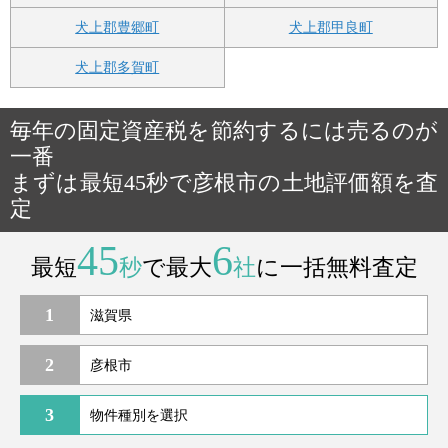
犬上郡豊郷町
犬上郡甲良町
犬上郡多賀町
毎年の固定資産税を節約するには売るのが
一番
まずは最短45秒で彦根市の土地評価額を査
定
45
6
最短
秒
で最大
社
に一括無料査定
1
2
3