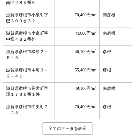
南巴２８５番６
2
滋賀県彦根市小泉町字
70,400円/m
南彦根
巴３００番３２
2
滋賀県彦根市小泉町字
44,000円/m
南彦根
中畑４８２番外
2
滋賀県彦根市松原２－
46,100円/m
彦根
５－５
2
滋賀県彦根市本町３－
55,400円/m
彦根
２－４１
2
滋賀県彦根市高宮町字
49,100円/m
南彦根
澤１７３６番１外
2
滋賀県彦根市中央町２
70,400円/m
彦根
－２３
2
2
2
2
2
2
2
2
2
2
2
滋賀県彦根市高宮町字
滋賀県彦根市佐和町９
滋賀県彦根市東沼波町
滋賀県彦根市大東町２
滋賀県彦根市旭町８－
滋賀県彦根市西沼波町
滋賀県彦根市高宮町字
滋賀県彦根市野田山町
滋賀県彦根市宮田町字
滋賀県彦根市鳥居本町
滋賀県彦根市鳥居本町
127,000円/m
37,000円/m
79,200円/m
40,300円/m
75,000円/m
65,000円/m
26,400円/m
36,700円/m
14,600円/m
26,400円/m
37,500円/m
高宮
彦根
南彦根
彦根
彦根
彦根
スクリーン
彦根
鳥居本
鳥居本
鳥居本
全てのデータを表示
門口２４０６番
－２７
字川原口２０７番４
－２９
２４
字五斗代１８２番６外
塚本焼屋２２番３
字北浦１０６４番５５
馬場２０１番
字立町１６６８番
字森次１８７２番３４