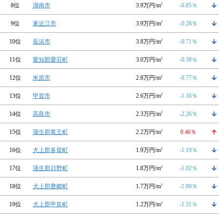
8位
湖南市
3.9万円/m
2
-0.85％
9位
東近江市
3.9万円/m
2
-0.28％
10位
長浜市
3.8万円/m
2
-0.71％
11位
愛知郡愛荘町
3.0万円/m
2
-0.39％
12位
米原市
2.8万円/m
2
-0.77％
13位
甲賀市
2.6万円/m
2
-1.16％
14位
高島市
2.3万円/m
2
-2.26％
15位
蒲生郡竜王町
2.2万円/m
2
0.46％
16位
犬上郡多賀町
1.9万円/m
2
-1.19％
17位
蒲生郡日野町
1.8万円/m
2
-1.02％
18位
犬上郡豊郷町
1.7万円/m
2
-1.00％
19位
犬上郡甲良町
1.2万円/m
2
-1.51％