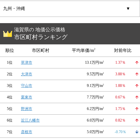
九州・沖縄
▼
滋賀県の 地価公示価格
市区町村ランキング
2
順位
市区町村
平均単価/m
対前年比
1位
草津市
13.1万円/m
2
1.37％
2位
大津市
9.5万円/m
2
3.88％
3位
守山市
9.1万円/m
2
1.88％
4位
栗東市
7.7万円/m
2
0.67％
5位
野洲市
6.2万円/m
2
1.75％
6位
近江八幡市
6.0万円/m
2
0.82％
7位
彦根市
5.0万円/m
2
-0.70％