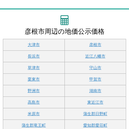
外
彦根市周辺の地価公示価格
大津市
彦根市
長浜市
近江八幡市
草津市
守山市
栗東市
甲賀市
野洲市
湖南市
高島市
東近江市
米原市
蒲生郡日野町
蒲生郡竜王町
愛知郡愛荘町